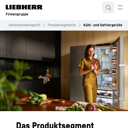
Zum Inhalt springen
Firmengruppe
r
Unternehmensprofil
Produktsegmente
Kühl- und Gefriergeräte
Das Produktsegment