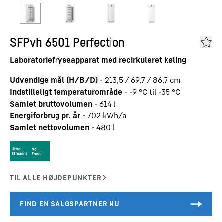
SFPvh 6501 Perfection
Laboratoriefryseapparat med recirkuleret køling
Udvendige mål (H/B/D)
-
213,5 / 69,7 / 86,7
cm
Indstilleligt temperaturområde
-
-9 °C til -35 °C
Samlet bruttovolumen
-
614
l
Energiforbrug pr. år
-
702
kWh/a
Samlet nettovolumen
-
480
l