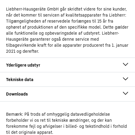
Liebherr-Hausgeräte GmbH går skridtet videre for sine kunder,
når det kommer til servicen af kvalitetsapparater fra Liebherr:
Tilgængeligheden af reservedele forlænges til 15 år fra
ophøret af produktionen af den specifikke model. Dette gælder
alle funktionelle og opbevaringsdele af udstyret. Liebherr-
Hausgeräte garanterer også denne service med
tilbagevirkende kraft for alle apparater produceret fra 1. januar
2021 og derefter.
Bemærk: På trods af omhyggelig datavedligeholdelse
Betjeningsinstruktioner
forbeholder vi os ret til tekniske ændringer, og der kan
Produkttype
Laboratoriefryseapparat med
forekomme fejl og afvigelser i billed- og tekstindhold i forhold
recirkuleret køling
til det originale apparat.