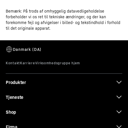
Bemærk: På trods af omhyggelig datavedligeholdelse
Betjeningsinstruktioner
forbeholder vi os ret til tekniske ændringer, og der kan
Produkttype
Laboratoriefryseapparat med
forekomme fejl og afvigelser i billed- og tekstindhold i forhold
indvendigt rum uden
til det originale apparat.
antændingskilder
Klassifikation
Performance
Nemt at rengøre det indre rum
Målskitse
GTIN
9005382246559
Plastikken i beholderen er lavet af polystyren: en
fuldstændigt genanvendelig, robust og lugtfri plastik.
Den er produceret af et ubrudt stykke og har ingen
Salgsartikelnummer
994228451
Produkter
skjulte steder, hvor snavs kan samle sig, og de store
hjørneradiusser kan rengøres hurtigt og nemt. Den
Tjeneste
perfekte kombination af bæredygtighed og hygiejne.
3D-data
Shop
Firma