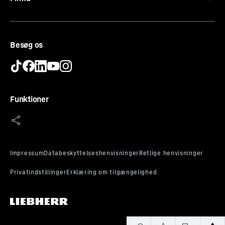
CE-certifikat
Besøg os
Funktioner
Alarmrelæ
I tilfælde af en alarm informeres det ansvarlig
kontrolcenter med det samme, normalt via tilslutning til
bygningsstyringssystemet. Du kan forinden definere,
hvilke alarmer der skal videresendes, og indstille, hvor
længe videresendelsen er aktiv, og om der skal sendes
en påmindelse efter bekræftelse af alarmen. Det giver
dig mulighed for at reagere med det samme i kritiske
situationer.