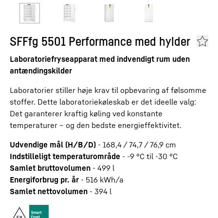
SFFfg 5501 Performance med hylder
Laboratoriefryseapparat med indvendigt rum uden
antændingskilder
Laboratorier stiller høje krav til opbevaring af følsomme
stoffer. Dette laboratoriekøleskab er det ideelle valg:
Det garanterer kraftig køling ved konstante
temperaturer – og den bedste energieffektivitet.
Udvendige mål (H/B/D)
-
168,4 / 74,7 / 76,9
cm
Indstilleligt temperaturområde
-
-9 °C til -30 °C
Samlet bruttovolumen
-
499
l
Energiforbrug pr. år
-
516
kWh/a
Samlet nettovolumen
-
394
l