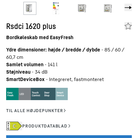
Rsdci 1620 plus
Bordkøleskab med EasyFresh
Ydre dimensioner: højde / bredde / dybde
-
85 / 60 /
60,7
cm
Samlet volumen
-
141
l
Støjniveau
-
34
dB
SmartDeviceBox
-
Integreret, fastmonteret