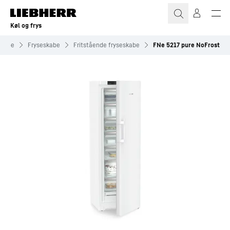
Køl og frys
skabe
Fryseskabe
Fritstående fryseskabe
FNe 5217 pure NoFrost