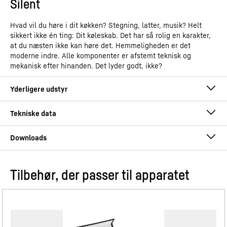
Silent
Hvad vil du høre i dit køkken? Stegning, latter, musik? Helt
sikkert ikke én ting: Dit køleskab. Det har så rolig en karakter,
at du næsten ikke kan høre det. Hemmeligheden er det
moderne indre. Alle komponenter er afstemt teknisk og
mekanisk efter hinanden. Det lyder godt, ikke?
Tilbehør, der passer til apparatet
Betjeningsinstruktioner
Produkttype
Fritstående fryser med
NoFrost
GTIN
4016803174554