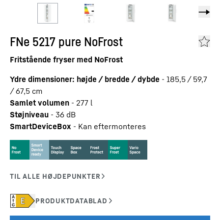
FNe 5217 pure NoFrost
Fritstående fryser med NoFrost
Ydre dimensioner: højde / bredde / dybde
-
185,5 / 59,7
/ 67,5
cm
Samlet volumen
-
277
l
Støjniveau
-
36
dB
SmartDeviceBox
-
Kan eftermonteres