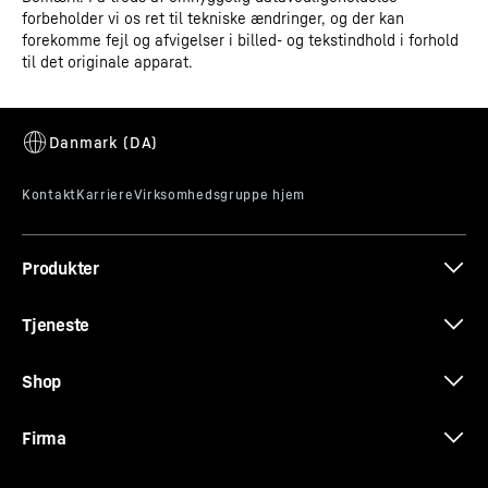
forbeholder vi os ret til tekniske ændringer, og der kan
forekomme fejl og afvigelser i billed- og tekstindhold i forhold
til det originale apparat.
CE-certifikat
FrostProtect
Det er ikke alle fryseskabe, der står i et opvarmet rum –
enkelte står også i kolde garager eller skur. Så er det
godt, at din Liebherr ikke har problemer med kolde
omgivelser: For alle komponenter er dimensioneret til
omgivelsestemperaturer ned til -15 °C og garanterer en
sikker drift.
Produkter
Tjeneste
Shop
Firma