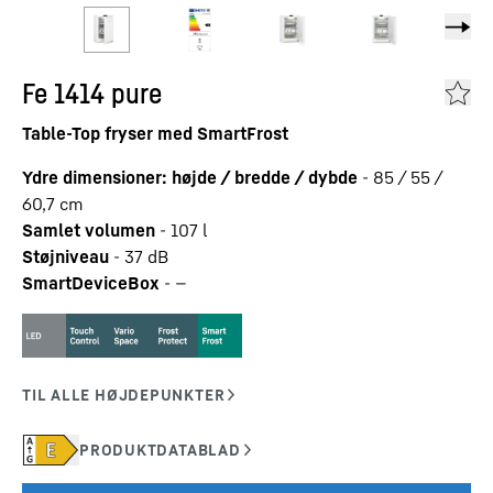
Fe 1414 pure
Table-Top fryser med SmartFrost
Ydre dimensioner: højde / bredde / dybde
-
85 / 55 /
60,7
cm
Samlet volumen
-
107
l
Støjniveau
-
37
dB
SmartDeviceBox
-
—