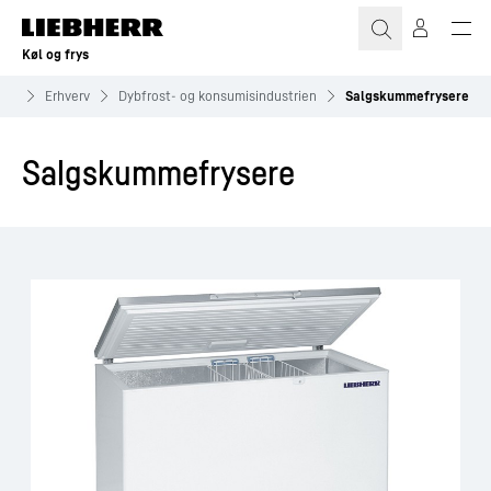
Køl og frys
ing
Erhverv
Dybfrost- og konsumisindustrien
Salgskummefrysere
Salgskummefrysere