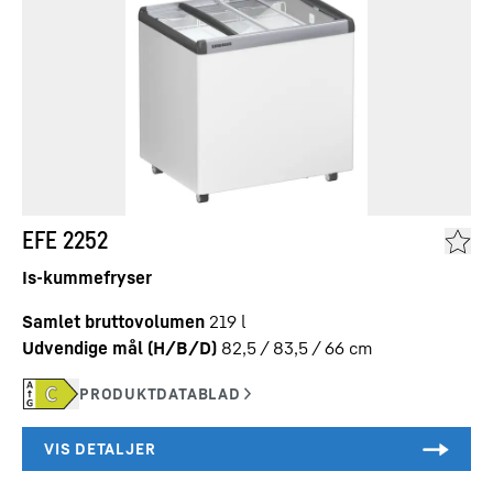
EFE 2252
Is-kummefryser
Samlet bruttovolumen
219
l
Udvendige mål (H/B/D)
82,5 / 83,5 / 66
cm