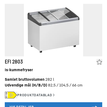
EFI 2803
Is-kummefryser
Samlet bruttovolumen
282
l
Udvendige mål (H/B/D)
82,5 / 104,5 / 66
cm