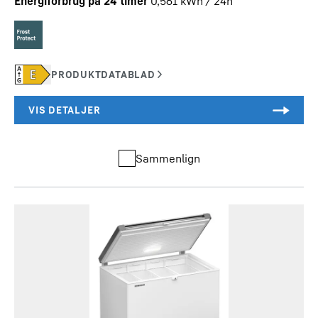
Energiforbrug på 24 timer
0,561
kWh / 24h
Sammenlign