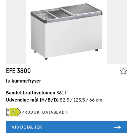
EFE 3800
Is-kummefryser
Samlet bruttovolumen
361
l
Udvendige mål (H/B/D)
82,5 / 125,5 / 66
cm