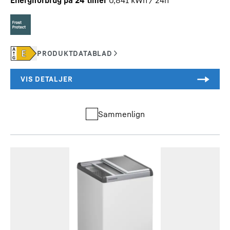
Energiforbrug på 24 timer
0,841
kWh / 24h
Sammenlign