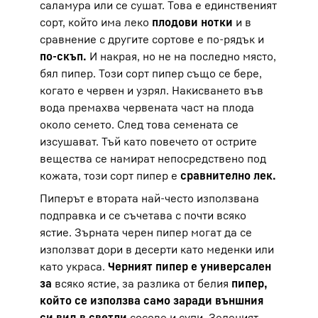
саламура или се сушат. Това е единственият
сорт, който има леко
плодови нотки
и в
сравнение с другите сортове е по-рядък и
по-скъп.
И накрая, но не на последно място,
бял пипер. Този сорт пипер също се бере,
когато е червен и узрял. Накисването във
вода премахва червената част на плода
около семето. След това семената се
изсушават. Тъй като повечето от острите
вещества се намират непосредствено под
кожата, този сорт пипер е
сравнително лек.
Пиперът е втората най-често използвана
подправка и се съчетава с почти всяко
ястие. Зърната черен пипер могат да се
използват дори в десерти като меденки или
като украса.
Черният пипер е универсален
за
всяко ястие, за разлика от белия
пипер,
който се използва само заради външния
си вид в светли
сосове и супи. Зеленият