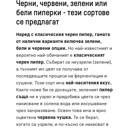
Черни, червени, зелени или
бели пиперки - тези сортове
се предлагат
Наред с класическия черен пипер, гамата
от налични варианти включва зелени,
бели и червени опции.
Но най-известният и
вероятно най-обичаният е
класическият
черен пипер.
Събират се неузрели (зелени),
а тъмният им цвят се получава от
последващите процеси на ферментация и
сушене. Този сорт има
най-наситения вкус.
Както може би се досещате, зеленият
пипер
също
не е узрял и придобива цвета си чрез
накисване в солена вода или изсушаване
чрез замразяване. Освен това има и ярко
оцветена
червена чушка.
Те се берат,
когато са узрели, и по-късно се накисват в