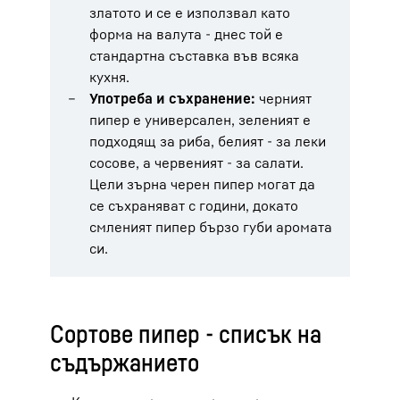
златото и се е използвал като
форма на валута - днес той е
стандартна съставка във всяка
кухня.
Употреба и съхранение:
черният
пипер е универсален, зеленият е
подходящ за риба, белият - за леки
сосове, а червеният - за салати.
Цели зърна черен пипер могат да
се съхраняват с години, докато
смленият пипер бързо губи аромата
си.
Сортове пипер - списък на
съдържанието