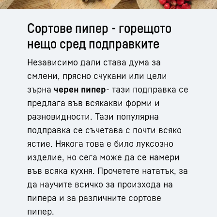
Сортове пипер - горещото
нещо сред подправките
Независимо дали става дума за
смлени, прясно счукани или цели
зърна
черен пипер
- тази подправка се
предлага във всякакви форми и
разновидности. Тази популярна
подправка се съчетава с почти всяко
ястие. Някога това е било луксозно
изделие, но сега може да се намери
във всяка кухня. Прочетете нататък, за
да научите всичко за произхода на
пипера и за различните сортове
пипер.