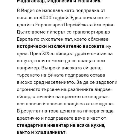
Мадагаскар, Индонезия и Малайзия.
В Индия се използва като подправка от
повече от 4000 години. Едва по-късно тя
достига Европа чрез Персийската империя.
Дълго време пиперът се транспортира до
Европа по сухопътен път, което обяснява
исторически изключително високата
му
цена. През XIX в. пиперът дори е смятан за
валута, с която може да се плаща наем
например. Въпреки високата си цена,
търсенето на фината подправка остава
високо сред населението. За да се задоволи
огромното търсене на различните видове
пипер, с течение на времето се създават
все повече и повече площи за отглеждане.
В резултат на това цената на пипера спада
драстично и подправката вече е част от
стандартния инвентар на всяка кухня,
както и
хладилникът
.