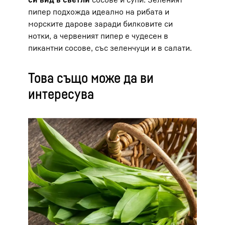
пипер подхожда идеално на рибата и
морските дарове заради билковите си
нотки, а червеният пипер е чудесен в
пикантни сосове, със зеленчуци и в салати.
Това също може да ви
интересува