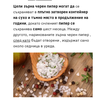
Цели зърна черен пипер могат да
се
съхраняват в
плътно затворен контейнер
на сухо и тъмно място в продължение на
години
, докато смленият
пипер се
съхранява
само
шест месеца. Между
другото, маринованите зърна черен пипер
,
след като
бъдат отворени , издържат само
около седмица в уреда.