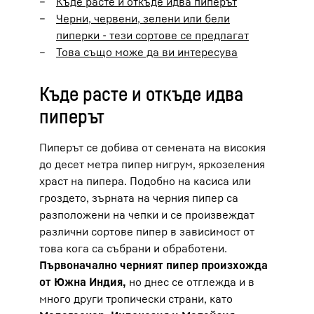
Къде расте и откъде идва пиперът
Черни, червени, зелени или бели
пиперки - тези сортове се предлагат
Това също може да ви интересува
Къде расте и откъде идва
пиперът
Пиперът се добива от семената на високия
до десет метра пипер нигрум, яркозеления
храст на пипера. Подобно на касиса или
гроздето, зърната на черния пипер са
разположени на чепки и се произвеждат
различни сортове пипер в зависимост от
това кога са събрани и обработени.
Първоначално черният пипер произхожда
от Южна Индия,
но днес се отглежда и в
много други тропически страни, като