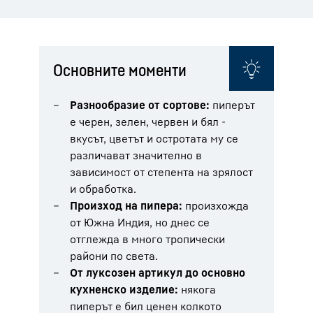
Основните моменти
Разнообразие от сортове:
пиперът
е черен, зелен, червен и бял -
вкусът, цветът и остротата му се
различават значително в
зависимост от степента на зрялост
и обработка.
Произход на пипера:
произхожда
от Южна Индия, но днес се
отглежда в много тропически
райони по света.
От луксозен артикул до основно
кухненско изделие:
някога
пиперът е бил ценен колкото