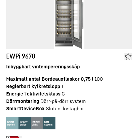
EWPi 9670
Inbyggbart vintempereringsskåp
Maximalt antal Bordeauxflaskor 0,75 l
100
Reglerbart kylkretslopp
1
Energieffektivitetsklass
G
Dörrmontering
Dörr-på-dörr system
SmartDeviceBox
Sluten, löstagbar