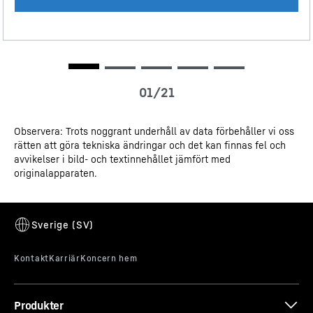
Vin lagringsritning
Observera: Trots noggrant underhåll av data förbehåller vi oss
FreshAir aktivt kolfilter
rätten att göra tekniska ändringar och det kan finnas fel och
3D-data
avvikelser i bild- och textinnehållet jämfört med
Din vinsamling förtjänar bästa möjliga luftkvalitet.
originalapparaten.
Därför har Monolith ett FreshAir-aktivt kolfilter i alla
vinfack. Detta gör att dina favoritviner alltid är
skyddade. Den inkommande luften renas och
obehagliga lukter filtreras bort.
CE-certifikat
Produkter