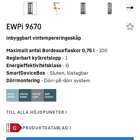
EWPi 9670
Inbyggbart vintempereringsskåp
Maximalt antal Bordeauxflaskor 0,75 l
-
100
Reglerbart kylkretslopp
-
1
Energieffektivitetsklass
-
G
SmartDeviceBox
-
Sluten, löstagbar
Dörrmontering
-
Dörr-på-dörr system