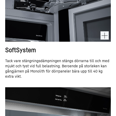
SoftSystem
Tack vare stängningsdämpningen stängs dörrarna till och med
mjukt och tyst vid full belastning. Beroende på storleken kan
gångjärnen på Monolith för dörrpaneler bära upp till 40 kg
extra vikt.