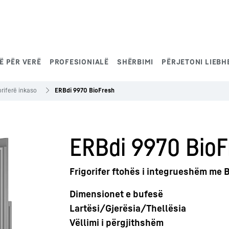
Ë PËR VERË
PROFESIONIALË
SHËRBIMI
PËRJETONI LIEBH
oriferë inkaso
ERBdi 9970 BioFresh
ERBdi 9970 BioF
Frigorifer ftohës i integrueshëm me 
Dimensionet e bufesë
Lartësi/Gjerësia/Thellësia
Vëllimi i përgjithshëm