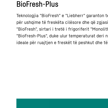
BioFresh-Plus
Teknologjia "BioFresh" e "Liebherr" garanton 
për ushqime të freskëta cilësore dhe që zgjasi
"BioFresh", sirtari i tretë i frigoriferit "Monol
"BioFresh-Plus", duke ulur temperaturat deri n
ideale për ruajtjen e freskët të peshkut dhe t