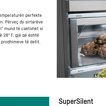
temperaturën perfekte
n. Përveç dy sirtarëve
ith" mund të caktohet si
ë 28º F, gjë që është
ë prodhimeve të detit.
SuperSilent