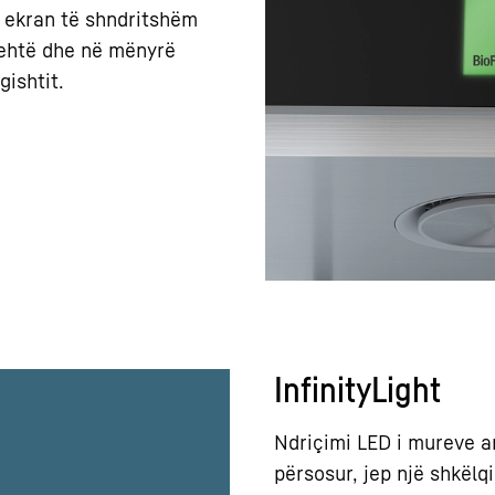
ë ekran të shndritshëm
 lehtë dhe në mënyrë
gishtit.
InfinityLight
Ndriçimi LED i mureve an
përsosur, jep një shkël