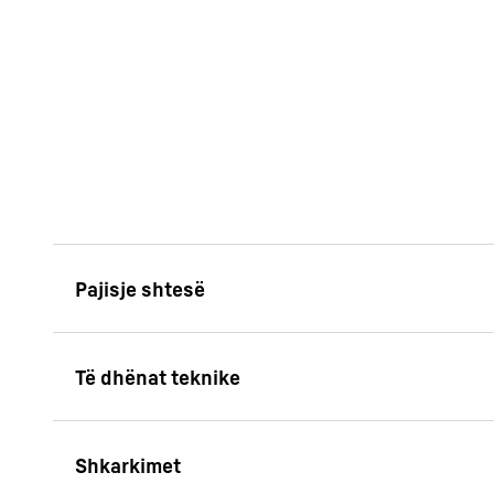
InfinitySpring
Aparati i brendshëm i 
integruar në mënyrë 
montuar në nivel, gje
nevojitet dhe është 