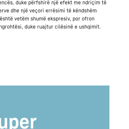
encës, duke përfshirë një efekt me ndriçim të
yerve dhe një veçori errësimi të këndshëm
k është vetëm shumë ekspresiv, por ofron
grohtësi, duke ruajtur cilësinë e ushqimit.