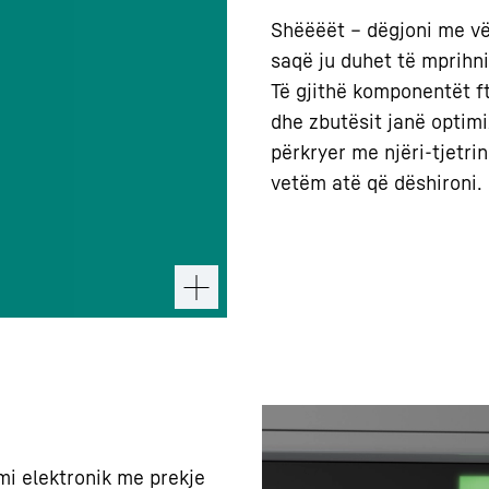
Shëëëët – dëgjoni me vë
saqë ju duhet të mprihni
Të gjithë komponentët ft
dhe zbutësit janë optim
përkryer me njëri-tjetri
vetëm atë që dëshironi.
mi elektronik me prekje