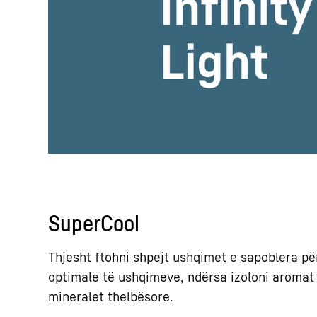
SuperCool
Thjesht ftohni shpejt ushqimet e sapoblera për
optimale të ushqimeve, ndërsa izoloni aromat
mineralet thelbësore.