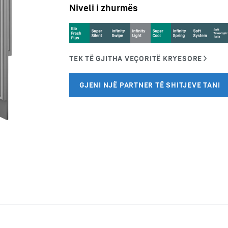
Niveli i zhurmës