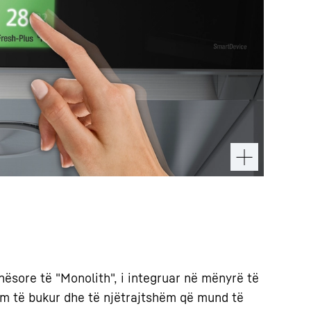
ësore të "Monolith", i integruar në mënyrë të
qim të bukur dhe të njëtrajtshëm që mund të