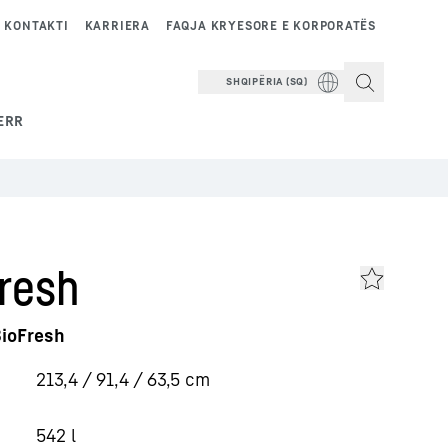
KONTAKTI
KARRIERA
FAQJA KRYESORE E KORPORATËS
SHQIPËRIA (SQ)
ERR
resh
BioFresh
213,4 / 91,4 / 63,5
cm
542
l