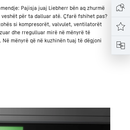
mendje: Pajisja juaj Liebherr bën aq zhurmë
 veshët për ta dalluar atë. Çfarë fshihet pas?
ohës si kompresorët, valvulet, ventilatorët
izuar dhe rregulluar mirë në mënyrë të
n. Në mënyrë që në kuzhinën tuaj të dëgjoni