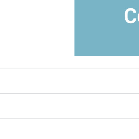
ujit "InfinitySpring" i
të përsosur dhe i
ndet aty për ju sa herë ju
praktikisht i padukshëm