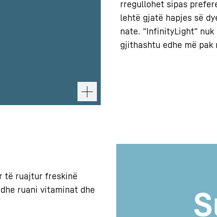
rregullohet sipas prefer
lehtë gjatë hapjes së d
nate. "InfinityLight" nu
gjithashtu edhe më pak n
 të ruajtur freskinë
 dhe ruani vitaminat dhe