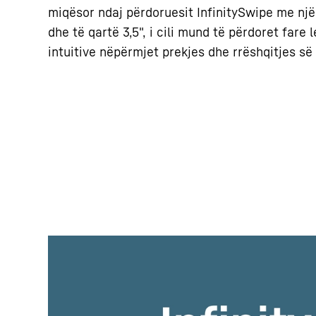
miqësor ndaj përdoruesit InfinitySwipe me nj
dhe të qartë 3,5", i cili mund të përdoret fare
intuitive nëpërmjet prekjes dhe rrëshqitjes së 