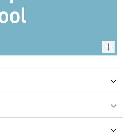
SoftSystem
Falë sistemit të mbylljes së butë
"SoftSystem" dyert mbyllen vetë butësisht
dhe qetë edhe kur janë të mbushura plot. Në
varësi të madhësisë, kapaciteti mbajtës i