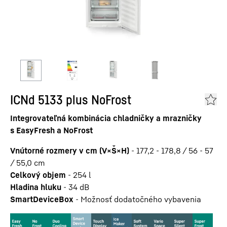
ICNd 5133 plus NoFrost
Integrovateľná kombinácia chladničky a mrazničky
s EasyFresh a NoFrost
Vnútorné rozmery v cm (V×Š×H)
-
177,2 - 178,8 / 56 - 57
/ 55,0
cm
Celkový objem
-
254
l
Hladina hluku
-
34
dB
SmartDeviceBox
-
Možnosť dodatočného vybavenia