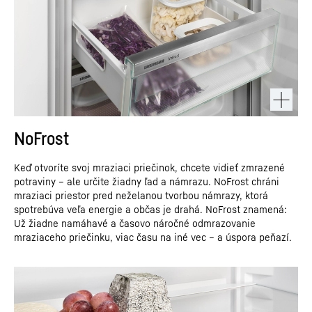
NoFrost
Keď otvoríte svoj mraziaci priečinok, chcete vidieť zmrazené
potraviny – ale určite žiadny ľad a námrazu. NoFrost chráni
mraziaci priestor pred neželanou tvorbou námrazy, ktorá
spotrebúva veľa energie a občas je drahá. NoFrost znamená:
Už žiadne namáhavé a časovo náročné odmrazovanie
mraziaceho priečinku, viac času na iné vec – a úspora peňazí.