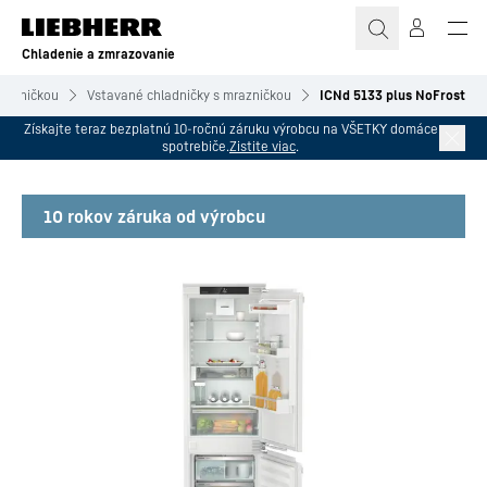
Chladenie a zmrazovanie
mrazničkou
Vstavané chladničky s mrazničkou
ICNd 5133 plus NoFrost
Získajte teraz bezplatnú 10-ročnú záruku výrobcu na VŠETKY domáce
spotrebiče.
Zistite viac
.
10 rokov záruka od výrobcu