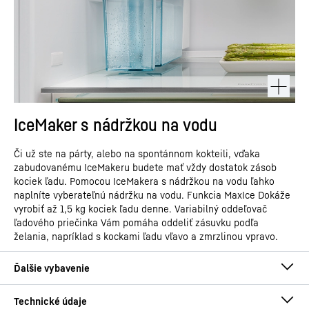
IceMaker s nádržkou na vodu
Či už ste na párty, alebo na spontánnom kokteili, vďaka
zabudovanému IceMakeru budete mať vždy dostatok zásob
kociek ľadu. Pomocou IceMakera s nádržkou na vodu ľahko
naplníte vyberateľnú nádržku na vodu. Funkcia MaxIce Dokáže
vyrobiť až 1,5 kg kociek ľadu denne. Variabilný oddeľovač
ľadového priečinka Vám pomáha oddeliť zásuvku podľa
želania, napríklad s kockami ľadu vľavo a zmrzlinou vpravo.