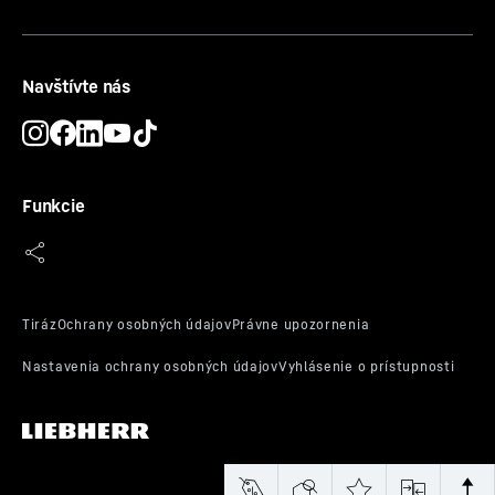
Navštívte nás
Funkcie
Silent
Čo chcete počuť vo Vašej kuchyni? Zvuky vyprážania a
pečenia, smiech, hudbu? Jedno však určite nie: Svoju
chladničku. Má však takú tichú povahu, že ju takmer
nebude počuť. Jej tajomstvo je jej moderné vnútro.
Všetky komponenty sú technicky a mechanicky
vzájomne prispôsobené. To sa počúva dobre, všakže?