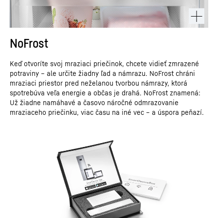
NoFrost
Keď otvoríte svoj mraziaci priečinok, chcete vidieť zmrazené
potraviny – ale určite žiadny ľad a námrazu. NoFrost chráni
mraziaci priestor pred neželanou tvorbou námrazy, ktorá
spotrebúva veľa energie a občas je drahá. NoFrost znamená:
Už žiadne namáhavé a časovo náročné odmrazovanie
mraziaceho priečinku, viac času na iné vec – a úspora peňazí.