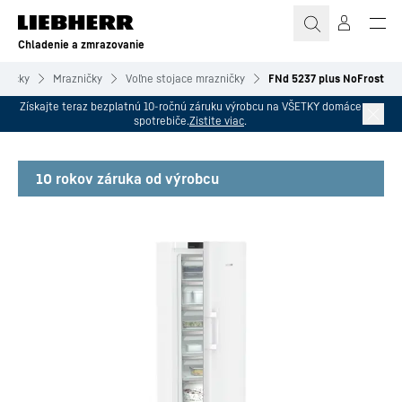
Chladenie a zmrazovanie
zničky
Mrazničky
Voľne stojace mrazničky
FNd 5237 plus NoFrost
Získajte teraz bezplatnú 10-ročnú záruku výrobcu na VŠETKY domáce
spotrebiče.
Zistite viac
.
10 rokov záruka od výrobcu