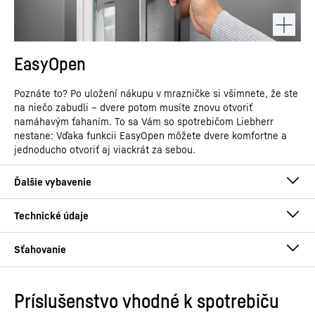
EasyOpen
Poznáte to? Po uložení nákupu v mrazničke si všimnete, že ste
na niečo zabudli – dvere potom musíte znovu otvoriť
namáhavým ťahaním. To sa Vám so spotrebičom Liebherr
nestane: Vďaka funkcii EasyOpen môžete dvere komfortne a
jednoducho otvoriť aj viackrát za sebou.
Príslušenstvo vhodné k spotrebiču
Návod na použitie