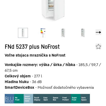
FNd 5237 plus NoFrost
Voľne stojaca mraznička s NoFrost
Vonkajšie rozmery: výška / šírka / hĺbka
-
185,5 / 59,7 /
67,5
cm
Celkový objem
-
277
l
Hladina hluku
-
36
dB
SmartDeviceBox
-
Možnosť dodatočného vybavenia