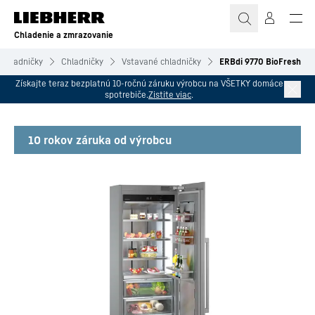
Chladenie a zmrazovanie
Chladničky
Chladničky
Vstavané chladničky
ERBdi 9770 BioFresh
Získajte teraz bezplatnú 10-ročnú záruku výrobcu na VŠETKY domáce
spotrebiče.
Zistite viac
.
10 rokov záruka od výrobcu