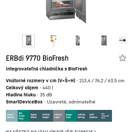
ERBdi 9770 BioFresh
Integrovateľná chladnička s BioFresh
Vnútorné rozmery v cm (V×Š×H)
-
213,4 / 76,2 / 63,5
cm
Celkový objem
-
440
l
Hladina hluku
-
35
dB
SmartDeviceBox
-
Uzavreté, odnímateľné