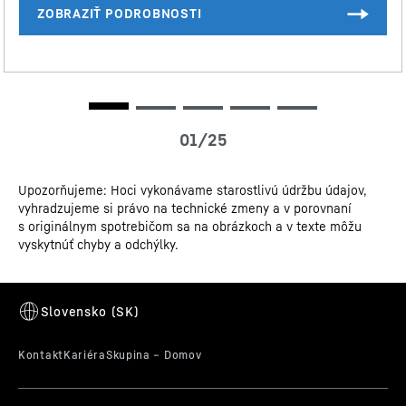
Výkres vodovodnej prípojky
InfinitySpring
Upozorňujeme: Hoci vykonávame starostlivú údržbu údajov,
vyhradzujeme si právo na technické zmeny a v porovnaní
Interný dávkovač vody InfinitySpring, ktorý je hladko
Sprievodca dizajnom
s originálnym spotrebičom sa na obrázkoch a v texte môžu
integrovaný do zariadenia, je na svojom mieste vždy,
vyskytnúť chyby a odchýlky.
keď ho potrebujete. Ak ho práve nepotrebujete, je
takmer neviditeľný a dokáže naplniť džbány každej
veľkosti. Filtračný systém Liebherr eliminuje škodlivé
nečistoty a výsledkom je číra voda so sviežou chuťou.
3D dáta