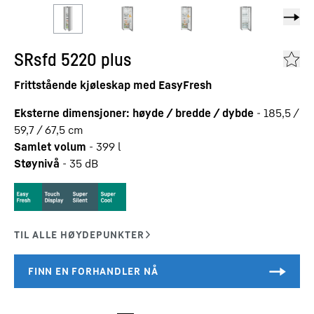
SRsfd 5220 plus
Frittstående kjøleskap med EasyFresh
Eksterne dimensjoner: høyde / bredde / dybde
-
185,5 /
59,7 / 67,5
cm
Samlet volum
-
399
l
Støynivå
-
35
dB