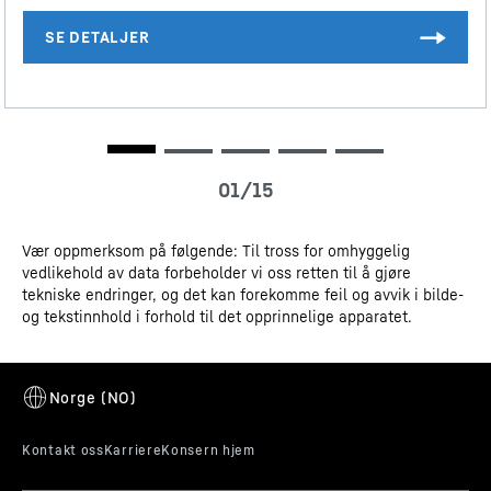
ferskvareavdelingene med én desimal. Det komplette utvalget av
effektivitetsklasser finner du på side 9 i samsvar med (EU) 2017/1369
6a. Begrepet "volum" refererer til begrepet "kubikkapasitet" i
gjeldende forordning.
Vær oppmerksom på følgende: Til tross for omhyggelig
vedlikehold av data forbeholder vi oss retten til å gjøre
tekniske endringer, og det kan forekomme feil og avvik i bilde-
og tekstinnhold i forhold til det opprinnelige apparatet.
LED-toppbelysning
LED-toppbelysningen lyser opp kjøleskapet ovenfra og
gir deg full oversikt over matvarene. Et ekstra lyspunkt:
LED-lampene er plassert foran glassplatene, slik at
kjøleskapet er godt belyst selv når det er fullt.