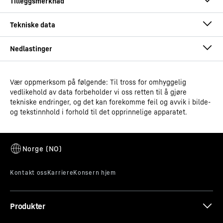
Vær oppmerksom på følgende: Til tross for omhyggelig
Driftsinstruksjoner
vedlikehold av data forbeholder vi oss retten til å gjøre
Model type
Laboratoriekjøler med
tekniske endringer, og det kan forekomme feil og avvik i bilde-
sirkulasjonsluftkjøling
og tekstinnhold i forhold til det opprinnelige apparatet.
Klassifisering
Performance
Alarmtest
GTIN
Målsatt skisse
9005382248959
En alarm er kun bra på noe vis, hvis den kan utløses.
Alarmtesten kan brukes til å kontrollere
Salgsvarenummer
090625851
funksjonaliteten til den interne og eventuelt en eksternt
Produkter
tilkoblet alarmenhet. Avkjølingen av apparatet blir ikke
avbrutt under testkjøringen, så du kan arrangere en