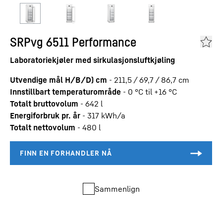
SRPvg 6511 Performance
Laboratoriekjøler med sirkulasjonsluftkjøling
Utvendige mål H/B/D) cm
-
211,5 / 69,7 / 86,7
cm
Innstillbart temperaturområde
-
0 °C til +16 °C
Totalt bruttovolum
-
642
l
Energiforbruk pr. år
-
317
kWh/a
Totalt nettovolum
-
480
l
Sammenlign