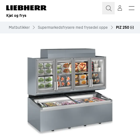
Kjøl og frys
e
Matbutikker
Supermarkedsfrysere med frysedel oppe
PIZ 250 (-)