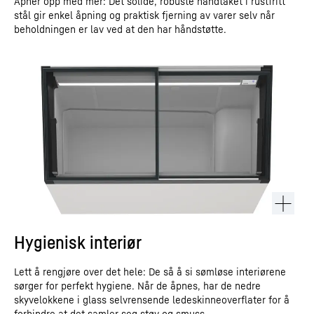
Åpner opp med mer: Det solide, robuste håndtaket i rustfritt
stål gir enkel åpning og praktisk fjerning av varer selv når
beholdningen er lav ved at den har håndstøtte.
Hygienisk interiør
Lett å rengjøre over det hele: De så å si sømløse interiørene
sørger for perfekt hygiene. Når de åpnes, har de nedre
skyvelokkene i glass selvrensende ledeskinneoverflater for å
forhindre at det samler seg støv og smuss.