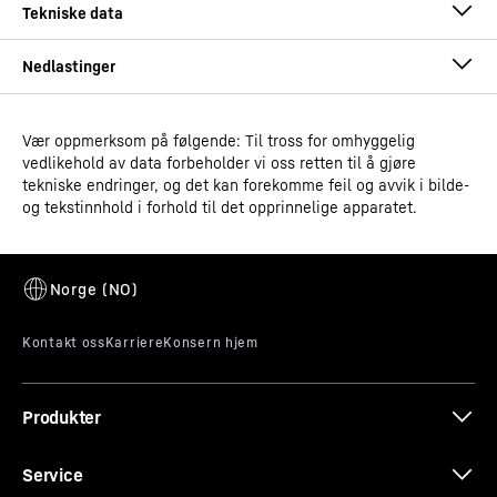
Vær oppmerksom på følgende: Til tross for omhyggelig
Driftsinstruksjoner
vedlikehold av data forbeholder vi oss retten til å gjøre
Model type
Supermarked Freezer-Top
tekniske endringer, og det kan forekomme feil og avvik i bilde-
og tekstinnhold i forhold til det opprinnelige apparatet.
GTIN
9005382269237
Selvlukkende dør – allrounderen
Salgsvarenummer
091068551
Monterings- og
Innovativ dør med flere fordeler: Takket være
installeringsinstruksjoner
selvlukkingsmekanismen bidrar døren til å spare energi,
forblir fri for kondens og gir den beste visningen av
Produkter
produktene til enhver tid. Påfylling av varer er raskt og
enkelt takket være dørstopperen på 90°.
Service
Målsatt skisse