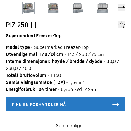
PIZ 250 (-)
Supermarked Freezer-Top
Model type
-
Supermarked Freezer-Top
Utvendige mål H/B/D) cm
-
143 / 250 / 76
cm
Interne dimensjoner: høyde / bredde / dybde
-
80,0 /
238,0 / 40,0
Totalt bruttovolum
-
1.160
l
Samla visingsområde (TDA)
-
1,54
m²
Energiforbruk i 24 timer
-
8,484
kWh / 24h
Sammenlign