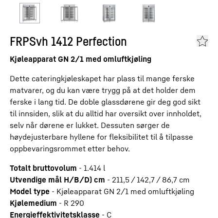
FRPSvh 1412 Perfection
Kjøleapparat GN 2/1 med omluftkjøling
Dette cateringkjøleskapet har plass til mange ferske
matvarer, og du kan være trygg på at det holder dem
ferske i lang tid. De doble glassdørene gir deg god sikt
til innsiden, slik at du alltid har oversikt over innholdet,
selv når dørene er lukket. Dessuten sørger de
høydejusterbare hyllene for fleksibilitet til å tilpasse
oppbevaringsrommet etter behov.
Totalt bruttovolum
-
1.414
l
Utvendige mål H/B/D) cm
-
211,5 / 142,7 / 86,7
cm
Model type
-
Kjøleapparat GN 2/1 med omluftkjøling
Kjølemedium
-
R 290
Energieffektivitetsklasse
-
C