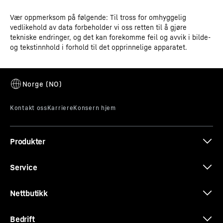
Vær oppmerksom på følgende: Til tross for omhyggelig
Driftsinstruksjoner
vedlikehold av data forbeholder vi oss retten til å gjøre
Model type
Kjøleapparat GN 2/1 med
tekniske endringer, og det kan forekomme feil og avvik i bilde-
omluftkjøling
og tekstinnhold i forhold til det opprinnelige apparatet.
GTIN
9005382248416
Lett tilgjengelig kjølekomponenter
Salgsvarenummer
Målsatt skisse
994393651
Kjølekomponentene er lett tilgjengelige da de er
integrert i det øvre området av maskinrommet, noe som
Klassifisering
Perfection
øker den innvendige kapasiteten betydelig. Fronten kan
Produkter
løftes enkelt for å gjøre vedlikehold lettere. Når det
åpnes mer enn 45°, kan det tas av helt.
Service
3D-data
Nettbutikk
Bedrift