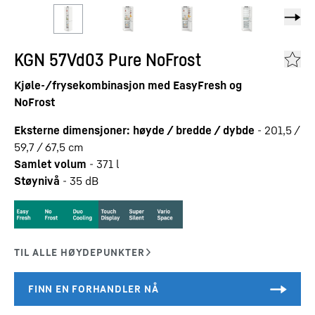
KGN 57Vd03 Pure NoFrost
Kjøle-/frysekombinasjon med EasyFresh og
NoFrost
Eksterne dimensjoner: høyde / bredde / dybde
-
201,5 /
59,7 / 67,5
cm
Samlet volum
-
371
l
Støynivå
-
35
dB