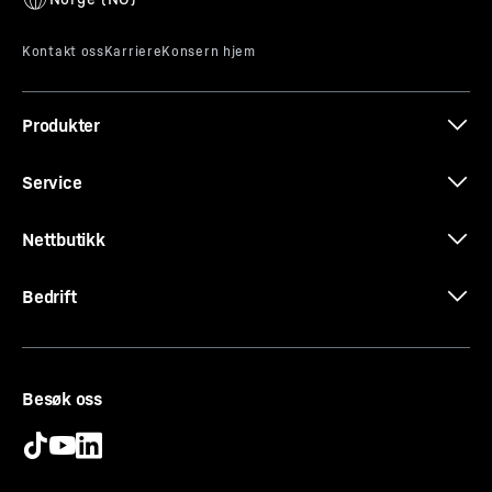
kraftige og stillegående ventilatoren fordeler den kalde
luften effektivt i hele kjølerommet.
Produkter
Service
Nettbutikk
Bedrift
Besøk oss
SuperSilent
Psssst – lytt nøye: Liebherr-kjøleskapet ditt er så
stillegående at du må spisse ørene for å merke at det er