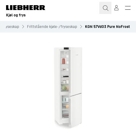
Kjøl og frys
-/fryseskap
Frittstående kjøle-/fryseskap
KGN 57Vd03 Pure NoFrost