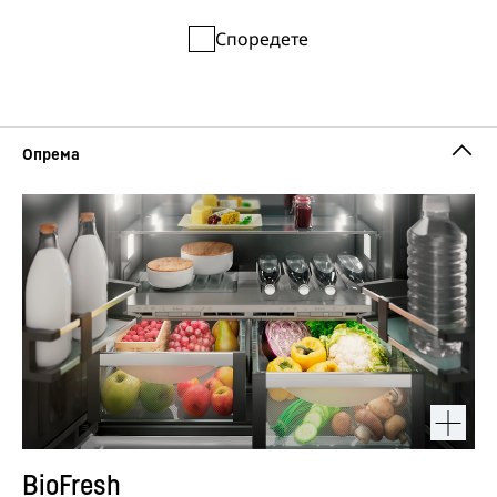
Споредете
BioFresh