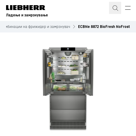
Ладење и замрзнување
 комбинации на фрижидер и замрзнувач
ECBNe 8872 BioFresh NoFrost