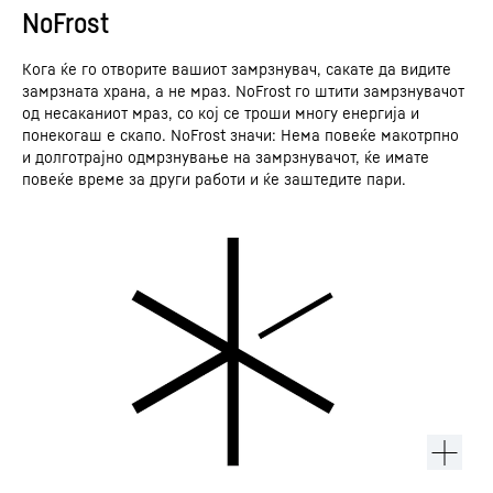
NoFrost
Кога ќе го отворите вашиот замрзнувач, сакате да видите
замрзната храна, а не мраз. NoFrost го штити замрзнувачот
од несаканиот мраз, со кој се троши многу енергија и
понекогаш е скапо. NoFrost значи: Нема повеќе макотрпно
и долготрајно одмрзнување на замрзнувачот, ќе имате
повеќе време за други работи и ќе заштедите пари.