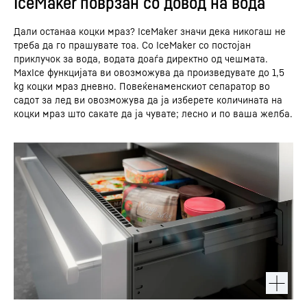
IceMaker поврзан со довод на вода
Дали останаа коцки мраз? IceMaker значи дека никогаш не
треба да го прашувате тоа. Со IceMaker со постојан
приклучок за вода, водата доаѓа директно од чешмата.
MaxIce функцијата ви овозможува да произведувате до 1,5
kg коцки мраз дневно. Повеќенаменскиот сепаратор во
садот за лед ви овозможува да ја изберете количината на
коцки мраз што сакате да ја чувате; лесно и по ваша желба.