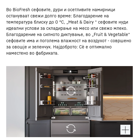
Во BioFresh сефовите, дури и осетливите намирници
остануваат свежи долго време: Благодарение на
температура блиску до 0 °C, „Meat & Dairy “ сефовите нуди
идеални услови за складирање на месо или свежо млеко.
Благодарение на силното диктување, во „Fruit & Vegetable“
сефовите има и поголема влажност на воздухот - совршено
за овошје и зеленчук. Најдоброто: Сè е оптимално
наместено во фабриката.