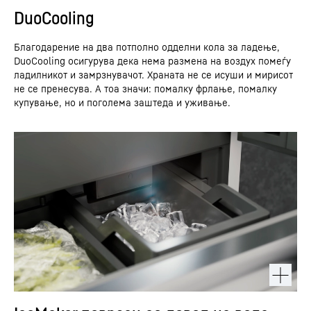
DuoCooling
Благодарение на два потполно одделни кола за ладење,
DuoCooling осигурува дека нема размена на воздух помеѓу
ладилникот и замрзнувачот. Храната не се исуши и мирисот
не се пренесува. А тоа значи: помалку фрлање, помалку
купување, но и поголема заштеда и уживање.