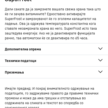
Дали сакате да ја замрзнете вашата свежа храна така што
ќе ги зачува витамините? Едноставно активирајте
SuperFrost и замрзнувачот ќе го зголеми капацитетот на
ладење. Ова ја одржува температурата константна кога
ставате незамрзната храна во него. SuperFrost исто така
заштедува енергија: Ако не ја деактивирате функцијата
рачно, таа автоматски ќе се деактивира по 65 часа.
Имајте предвид: И покрај внимателното одржување на
Упатство за употреба
податоците, го задржуваме правото да правиме технички
Група на производ
Комбинација за ладење и
промени и може да има грешки и отстапувања во
замрзнување со BioFresh и
содржината на сликата и текстот во споредба со
NoFrost што може да се
оригиналниот апарат.