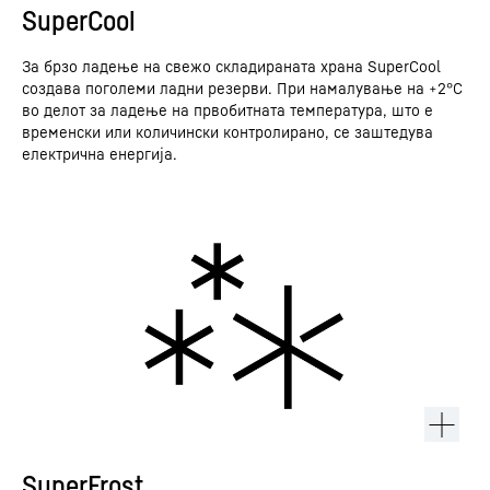
SuperCool
За брзо ладење на свежо складираната храна SuperCool
создава поголеми ладни резерви. При намалување на +2°C
во делот за ладење на првобитната температура, што е
временски или количински контролирано, се заштедува
електрична енергија.
SuperFrost