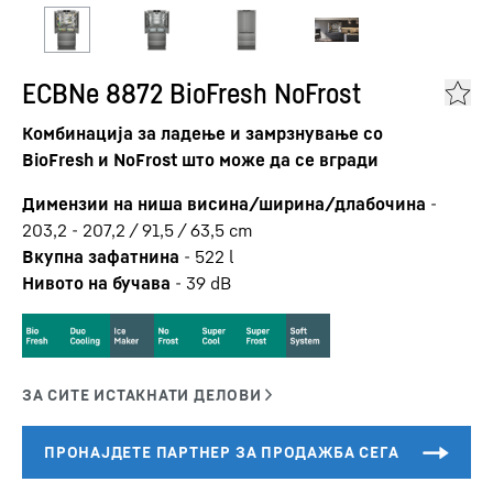
ECBNe 8872 BioFresh NoFrost
Комбинација за ладење и замрзнување со
BioFresh и NoFrost што може да се вгради
Димензии на ниша висина/ширина/длабочина
-
203,2 - 207,2 / 91,5 / 63,5
cm
Вкупна зафатнина
-
522
l
Нивото на бучава
-
39
dB