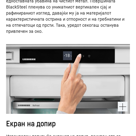
едноставната убавина на чистиот метал. Површината
BlackSteel пленува со уникатниот вертикален сјај и
рафинираниот изглед, давајќи му ја на материјалот
карактеристичната острина и отпорност и на гребнатини и
на отпечатоци од прсти. Така, уредот секогаш останува
привлечен за око.
Екран на допир