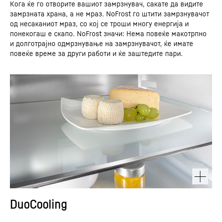
Кога ќе го отворите вашиот замрзнувач, сакате да видите
замрзната храна, а не мраз. NoFrost го штити замрзнувачот
од несаканиот мраз, со кој се троши многу енергија и
понекогаш е скапо. NoFrost значи: Нема повеќе макотрпно
и долготрајно одмрзнување на замрзнувачот, ќе имате
повеќе време за други работи и ќе заштедите пари.
DuoCooling