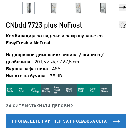
CNbdd 7723 plus NoFrost
Комбинација за ладење и замрзнување со
EasyFresh и NoFrost
Надворешни димензии: висина / ширина /
длабочина
-
201,5 / 74,7 / 67,5
cm
Вкупна зафатнина
-
485
l
Нивото на бучава
-
35
dB