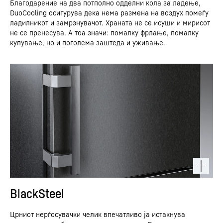
Благодарение на два потполно одделни кола за ладење,
DuoCooling осигурува дека нема размена на воздух помеѓу
ладилникот и замрзнувачот. Храната не се исуши и мирисот
не се пренесува. А тоа значи: помалку фрлање, помалку
купување, но и поголема заштеда и уживање.
BlackSteel
Црниот нерѓосувачки челик впечатливо ја истакнува