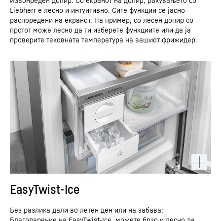
Извонреден допир: Со екранот на допир, ракувањето со
Liebherr е лесно и интуитивно. Сите функции се јасно
распоредени на екранот. На пример, со лесен допир со
прстот може лесно да ги изберете функциите или да ја
проверите тековната температура на вашиот фрижидер.
EasyTwist-Ice
Без разлика дали во летен ден или на забава:
Благодарение на EasyTwist-Ice, можете брзо и лесно да