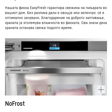
Нашата фиока EasyFresh гарантира свежина на пиљарата во
вашиот дом. Без разлика дали е овошје или зеленчук: сè е
оптимално зачувано. Благодарение на доброто заптивање,
храната ја зголемува влажноста во фиоката. Ова значи дека
храната останува свежа подолго време.
NoFrost