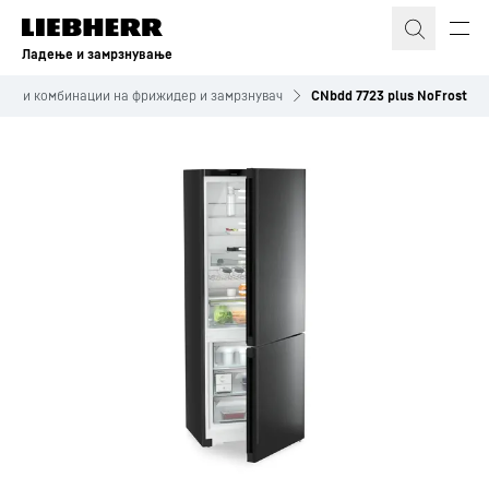
Ладење и замрзнување
тојни комбинации на фрижидер и замрзнувач
CNbdd 7723 plus NoFrost