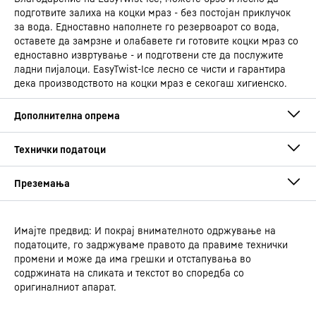
подготвите залиха на коцки мраз - без постојан приклучок
за вода. Едноставно наполнете го резервоарот со вода,
оставете да замрзне и олабавете ги готовите коцки мраз со
едноставно извртување - и подготвени сте да послужите
ладни пијалоци. EasyTwist-Ice лесно се чисти и гарантира
дека производството на коцки мраз е секогаш хигиенско.
Имајте предвид: И покрај внимателното одржување на
Упатство за употреба
податоците, го задржуваме правото да правиме технички
Група на производ
Комбинација за ладење и
промени и може да има грешки и отстапувања во
замрзнување со EasyFresh и
содржината на сликата и текстот во споредба со
NoFrost
оригиналниот апарат.