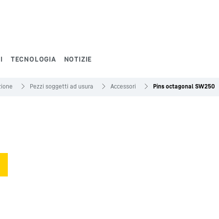
I
TECNOLOGIA
NOTIZIE
zione
Pezzi soggetti ad usura
Accessori
Pins octagonal SW250