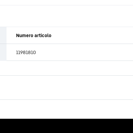
Numero articolo
11981810
CFA-AU Ø 120
Diametro
00, 3.000, 5.000, 10.000
Lunghezza utile