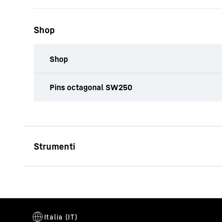
Shop
Shop
Pins octagonal SW250
CFA-AU Ø 1000 SW 250
Diametro
1.000
mm
Lunghezza utile
1.000, 2.0