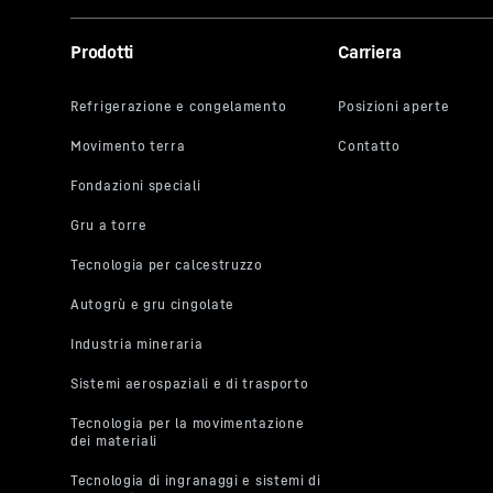
Peso operativo
48,2 - 50,7
Coppia max.
180
kNm
Prodotti
Carriera
Forza di avanzamento max.
250
kN
Potenza motore
450
kW
Battitura con vibratore
18,0
m
montante, lunghezza max. del
palo