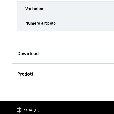
Varianten
Numero articolo
CFA drilling tools
LRB 19
Battipalo e perforatrice (serie LRB)
Peso operativo
53,0
t