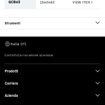
QCB63
13645483
CCFA-CS-EB-SW Ø 1000/920
Diametro esterno tubo di perforazione
-
1.000
mm
Lunghezza utile
-
500
mm
Prodotti
CCFA-CS-EB-SW Ø 620/540
Carriera
Diametro esterno tubo di perforazione
-
620
mm
Lunghezza utile
-
500
mm
Azienda