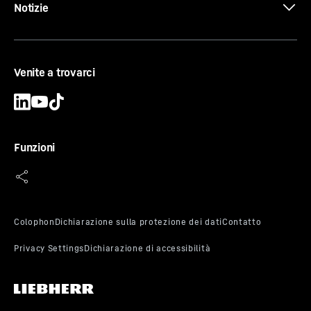
Notizie
CCFA-CS-EB-SW Ø 750/670
Venite a trovarci
Diametro esterno tubo di perforazione
-
750
mm
Lunghezza utile
-
500
mm
Funzioni
CCFA-CS-EB-SW Ø 800/720
Diametro esterno tubo di perforazione
-
800
mm
Lunghezza utile
-
500
mm