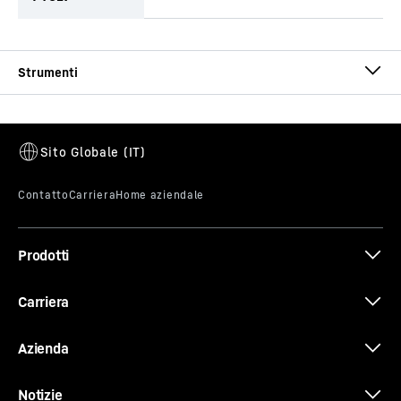
Type AU-FC cased
Lunghezza utile
-
1.500
mm
Diametro
-
520 - 1.840
mm
Numero di tagli
-
single-start
Pilota
-
Fishtail pilot bit
Raccordo
-
Kelly box - 200 mm Larghezza chiave
Prodotti
Intubamento
-
cased
Carriera
Azienda
Type AU-FC uncased
Notizie