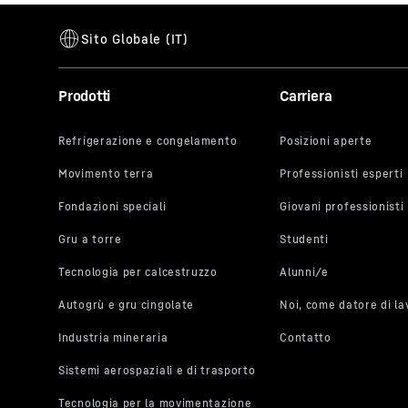
slurry wall cutter
Prodotti
Carriera