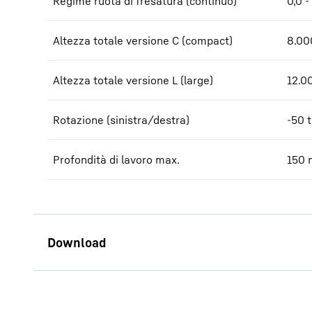
Regime ruota di fresatura (continuo)
0,0 -
Altezza totale versione C (compact)
8.00
Altezza totale versione L (large)
12.0
Rotazione (sinistra/destra)
-50 t
Profondità di lavoro max.
150
Technical data LSC 8-20