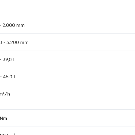
- 2.000 mm
0 - 3.200 mm
- 39,0 t
- 45,0 t
m³/h
kNm