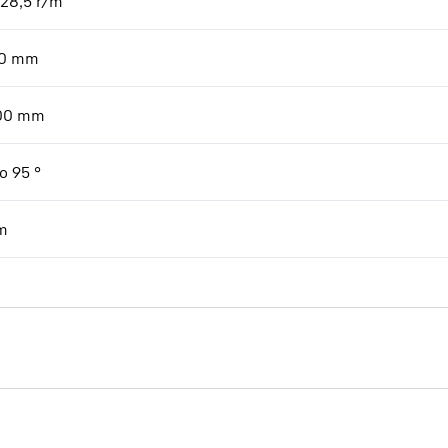
 28,5 r/m
0
mm
00
mm
o 95 °
m