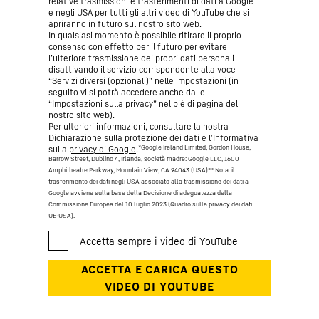
relative trasmissioni e trasferimenti di dati a Google
e negli USA per tutti gli altri video di YouTube che si
apriranno in futuro sul nostro sito web.
In qualsiasi momento è possibile ritirare il proprio
consenso con effetto per il futuro per evitare
l’ulteriore trasmissione dei propri dati personali
disattivando il servizio corrispondente alla voce
“Servizi diversi (opzionali)” nelle
impostazioni
(in
seguito vi si potrà accedere anche dalle
“Impostazioni sulla privacy” nel piè di pagina del
nostro sito web).
Per ulteriori informazioni, consultare la nostra
Dichiarazione sulla protezione dei dati
e l’Informativa
*Google Ireland Limited, Gordon House,
sulla
privacy di Google
.
Barrow Street, Dublino 4, Irlanda, società madre: Google LLC, 1600
Amphitheatre Parkway, Mountain View, CA 94043 (USA)
** Nota: il
trasferimento dei dati negli USA associato alla trasmissione dei dati a
Google avviene sulla base della Decisione di adeguatezza della
Commissione Europea del 10 luglio 2023 (Quadro sulla privacy dei dati
UE-USA).