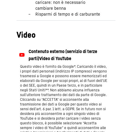
caricare: non è necessario
nel caso di materiali con densità
cambiare benna
diverse
Risparmi di tempo e di carburante
Video
Questo video è fornito da Google*. Caricando il video,
i propri dati personali (indirizzo IP compreso) vengono
trasmessi a Google e possono essere memorizzati ed
elaborati da Google per scopi propri, al di fuori dell’UE
o del SEE, quindi in un Paese terzo, e in particolare
negli Stati Uniti**. Non abbiamo alcuna influenza
sull’ulteriore trattamento dei dati da parte di Google.
Cliccando su “ACCETTA” si acconsente alla
trasmissione dei dati a Google per questo video ai
sensi dell’art. 6 par. 1 lett. a GDPR. Se in futuro non si
desidera più acconsentire a ogni singolo video di
YouTube e si desidera poter caricare i video senza
questo blocco, è possibile selezionare “Accetta
sempre i video di YouTube” e quindi acconsentire alle