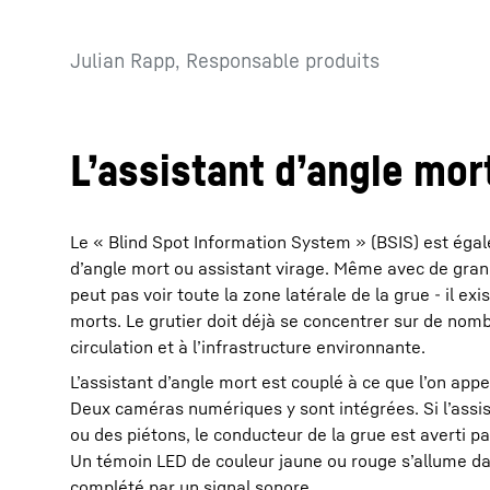
Julian Rapp, Responsable produits
Lʼassistant dʼangle mor
Le « Blind Spot Information System » (BSIS) est éga
dʼangle mort ou assistant virage. Même avec de grand
peut pas voir toute la zone latérale de la grue - il ex
morts. Le grutier doit déjà se concentrer sur de nomb
circulation et à lʼinfrastructure environnante.
Lʼassistant dʼangle mort est couplé à ce que lʼon app
Deux caméras numériques y sont intégrées. Si lʼassis
ou des piétons, le conducteur de la grue est averti pa
Un témoin LED de couleur jaune ou rouge sʼallume da
complété par un signal sonore.