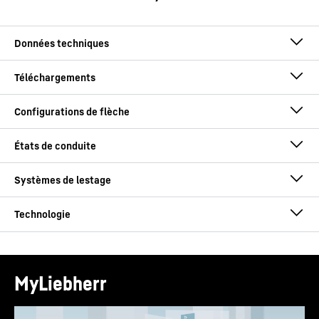
Capacité de charge
250
t
max.
Caractéristiques techniques - Grue
Pour portée
3,00
m
mobile LTM 1250-5.1 [m/t]
Flèche télescopique de
13,10
m
Flèche télescopique
60,00
m
jusqu'à
Fléchette treillis de
5,40
m
MyLiebherr
Déplacement sur route
Fléchette treillis
50,00
m
jusqu'à