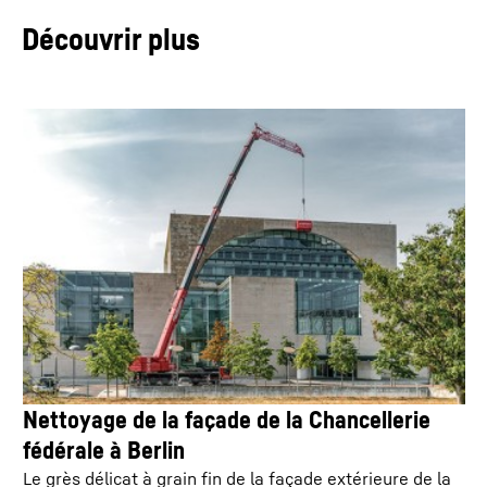
Vitesse de translation
85,00
km/h
système de commande de la grue calcule le
Découvrir plus
régime moteur optimal pour le moteur diesel.
Contrepoids total
88,00
t
Nettoyage de la façade de la Chancellerie
fédérale à Berlin
Le grès délicat à grain fin de la façade extérieure de la