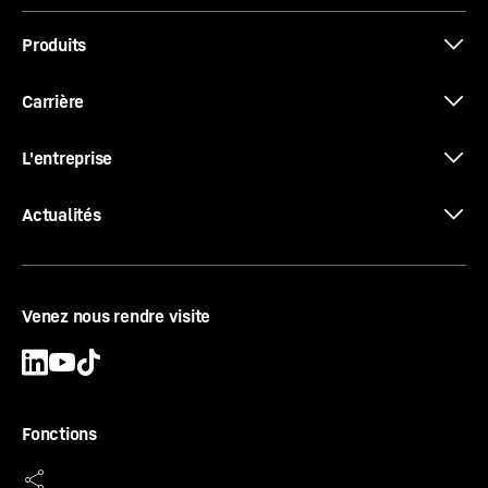
Produits
Carrière
L'entreprise
Actualités
Concept à un moteur
Venez nous rendre visite
Moteur sorti, charge utile rentrée. Ou plus
précisément : la structure supérieure est
entraînée par le moteur du châssis porteur. Les
arbres d'entraînement mènent du boîtier de
Fonctions
transfert au châssis porteur par l'intermédiaire de
deux boîtiers à renvoi d'angle vers la boîte de