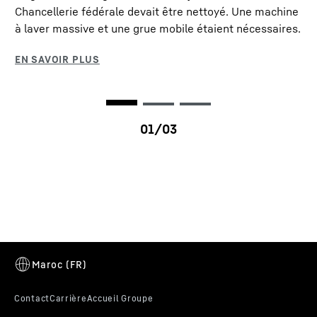
Chancellerie fédérale devait être nettoyé. Une machine
à laver massive et une grue mobile étaient nécessaires.
ECOdrive
Avec ECOdrive, la grue mobile est beaucoup plus
confortable et plus silencieuse sur la route grâce à
sa vitesse réduite. Des changements de vitesse
plus rapides entraînent plus de dynamique et de
propulsion sur le terrain. Sur la route, le couple du
moteur diesel Liebherr est utilisé efficacement, ce
qui minimise la consommation de carburant.
LTM 1250-5.1