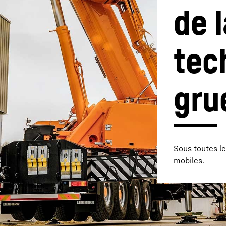
de l
tec
gru
Carrière chez Liebherr
Sous toutes le
mobiles.