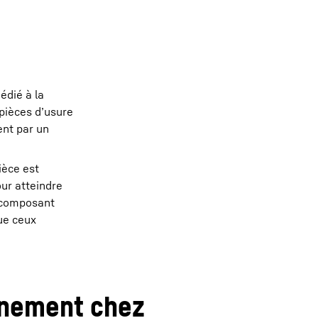
édié à la
pièces d’usure
ent par un
ièce est
ur atteindre
e composant
ue ceux
nnement chez