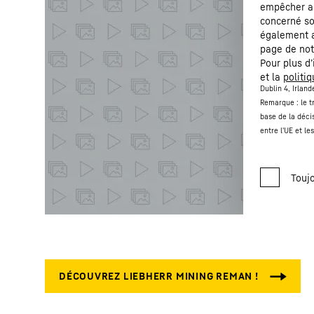
empêcher ai
concerné so
également a
page de not
Pour plus d
et la
politi
Dublin 4, Irlan
Remarque : le t
base de la déci
entre l'UE et le