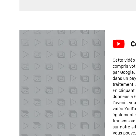
Cette vidéo
compris vot
par Google,
dans un pays
traitement 
En cliquant
données à G
l'avenir, v
vidéo YouTu
également s
transmissio
sur notre si
Vous pouvez