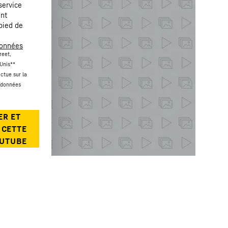
service
ent
pied de
données
reet,
Unis
**
ctue sur la
s données