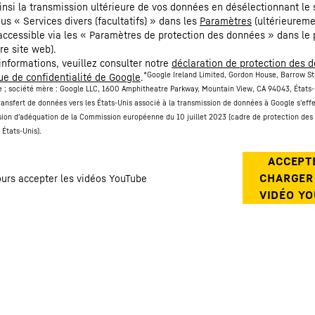
nsi la transmission ultérieure de vos données en désélectionnant le 
us « Services divers (facultatifs) » dans les
Paramètres
(ultérieurem
ccessible via les « Paramètres de protection des données » dans le 
re site web).
’informations, veuillez consulter notre
déclaration de protection des 
*Google Ireland Limited, Gordon House, Barrow St
que de confidentialité de Google
.
de ; société mère : Google LLC, 1600 Amphitheatre Parkway, Mountain View, CA 94043, États-
ransfert de données vers les États-Unis associé à la transmission de données à Google s'effe
sion d'adéquation de la Commission européenne du 10 juillet 2023 (cadre de protection de
s États-Unis).