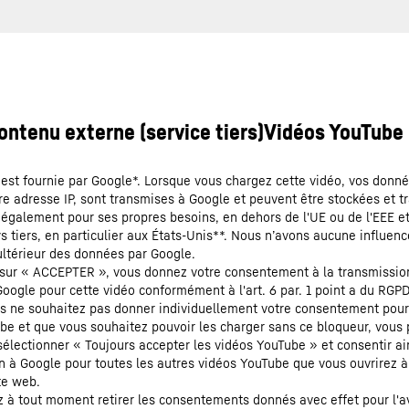
 est fournie par Google*. Lorsque vous chargez cette vidéo, vos donné
re adresse IP, sont transmises à Google et peuvent être stockées et t
 également pour ses propres besoins, en dehors de l'UE ou de l'EEE e
 tiers, en particulier aux États-Unis**. Nous n’avons aucune influenc
ultérieur des données par Google.
 sur « ACCEPTER », vous donnez votre consentement à la transmissio
oogle pour cette vidéo conformément à l'art. 6 par. 1 point a du RGPD.
ous ne souhaitez pas donner individuellement votre consentement pou
be et que vous souhaitez pouvoir les charger sans ce bloqueur, vous
électionner « Toujours accepter les vidéos YouTube » et consentir ain
n à Google pour toutes les autres vidéos YouTube que vous ouvrirez à 
te web.
 à tout moment retirer les consentements donnés avec effet pour l'av