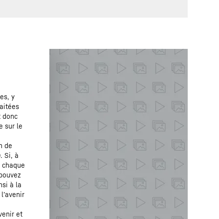
es, y
raitées
t donc
e sur le
n de
 Si, à
r chaque
 pouvez
si à la
l’avenir
enir et