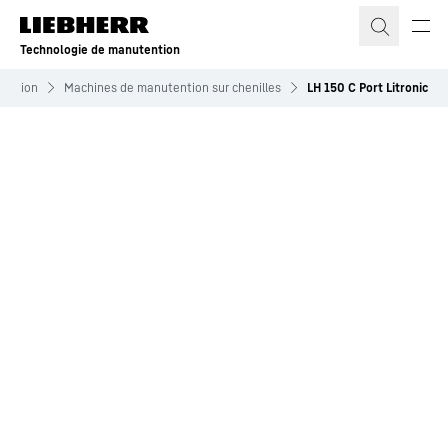
Technologie de manutention
tention
Machines de manutention sur chenilles
LH 150 C Port Litronic