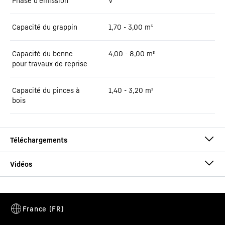
Phase d'émission
V
Capacité du grappin
1,70 - 3,00 m³
Capacité du benne
4,00 - 8,00 m³
pour travaux de reprise
Capacité du pinces à
1,40 - 3,20 m²
bois
Brochure LH 150 Port Litronic
Cette vidéo est fournie par Google*. Lorsque vous chargez cette
vidéo, vos données, y compris votre adresse IP, sont transmises à
Google et peuvent être stockées et traitées par Google,