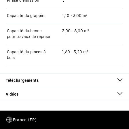
Phase d'émission
V
Capacité du grappin
1,10 - 3,00 m³
Capacité du benne
3,00 - 8,00 m³
pour travaux de reprise
Capacité du pinces à
1,60 - 3,20 m²
bois
Brochure LH 110 Industry Litronic
Cette vidéo est fournie par Google*. Lorsque vous chargez cette
vidéo, vos données, y compris votre adresse IP, sont transmises à
Google et peuvent être stockées et traitées par Google,