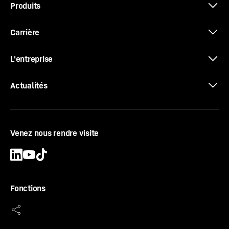
Produits
Consommation moyenne (par heure de
fonctionnement)
-
14,77
l/h
au calculateur de
consommation
Carrière
Disponibilité
-
Voir les pays
L'entreprise
Actualités
LH 60 M High Rise Industry Litronic
Venez nous rendre visite
Génération
-
6
Portée
-
20
m
Poids en ordre de marche
-
67 300 - 72 600 kg
Puissance moteur (ISO 9249)
-
190 kW / 258 ch
Fonctions
Puissance max. du systeme entiere
-
334
kW
Phase d'émission
-
V
Disponibilité
-