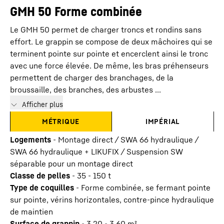
GMH 50 Forme combinée
Le GMH 50 permet de charger troncs et rondins sans
effort. Le grappin se compose de deux mâchoires qui se
terminent pointe sur pointe et encerclent ainsi le tronc
avec une force élevée. De même, les bras préhenseurs
permettent de charger des branchages, de la
broussaille, des branches, des arbustes ...
Afficher plus
MÉTRIQUE
IMPÉRIAL
Logements
-
Montage direct / SWA 66 hydraulique /
SWA 66 hydraulique + LIKUFIX / Suspension SW
séparable pour un montage direct
Classe de pelles
-
35 - 150 t
Type de coquilles
-
Forme combinée, se fermant pointe
sur pointe, vérins horizontales, contre-pince hydraulique
de maintien
Surface de grappin
-
3,20 - 3,60
m²