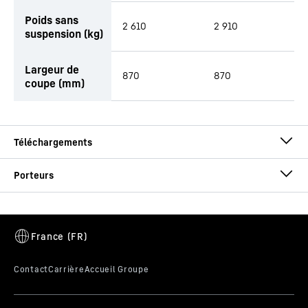
Poids sans
2 610
2 910
suspension (kg)
Largeur de
870
870
coupe (mm)
Brochure Pinces à bois
LH 50 M Timber Litronic
Génération
-
6
Portée
-
11
m
Poids en ordre de marche
-
38 100 - 39 900 kg
Puissance moteur (ISO 9249)
-
170 kW / 231 ch
Phase d'émission
Brochure Systèmes d‘attache rapide
-
V