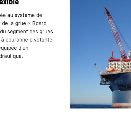
lexible
iée au système de
 de la grue « Board
e du segment des grues
 à couronne pivotante
équipée d'un
Carrière chez Liebherr
draulique.