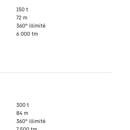
150
t
72
m
360° illimité
6 000
tm
300
t
84
m
360° illimité
7 500
tm