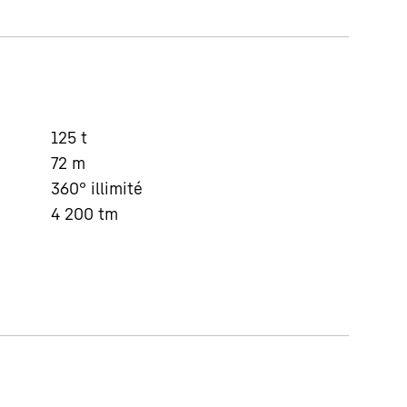
125
t
72
m
360° illimité
4 200
tm