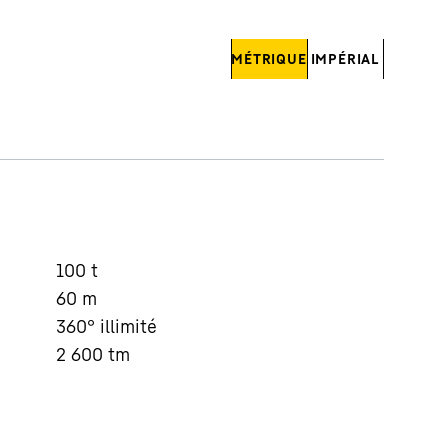
MÉTRIQUE
IMPÉRIAL
100
t
60
m
360° illimité
2 600
tm