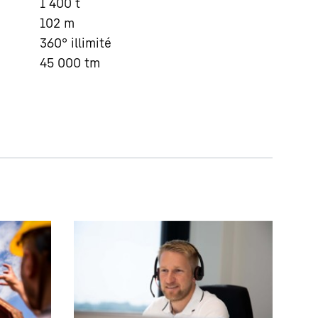
1 400
t
102
m
360° illimité
45 000
tm