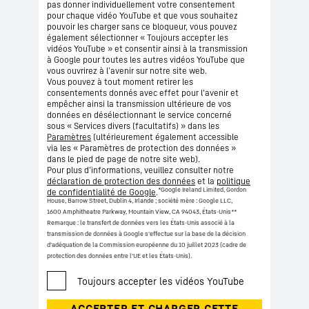
pas donner individuellement votre consentement
pour chaque vidéo YouTube et que vous souhaitez
pouvoir les charger sans ce bloqueur, vous pouvez
également sélectionner « Toujours accepter les
vidéos YouTube » et consentir ainsi à la transmission
à Google pour toutes les autres vidéos YouTube que
vous ouvrirez à l’avenir sur notre site web.
Vous pouvez à tout moment retirer les
consentements donnés avec effet pour l'avenir et
empêcher ainsi la transmission ultérieure de vos
données en désélectionnant le service concerné
sous « Services divers (facultatifs) » dans les
Paramètres
(ultérieurement également accessible
via les « Paramètres de protection des données »
dans le pied de page de notre site web).
Pour plus d’informations, veuillez consulter notre
déclaration de protection des données
et la
politique
*Google Ireland Limited, Gordon
de confidentialité de Google
.
House, Barrow Street, Dublin 4, Irlande ; société mère : Google LLC,
1600 Amphitheatre Parkway, Mountain View, CA 94043, États-Unis
**
Remarque : le transfert de données vers les États-Unis associé à la
transmission de données à Google s'effectue sur la base de la décision
d'adéquation de la Commission européenne du 10 juillet 2023 (cadre de
protection des données entre l'UE et les États-Unis).