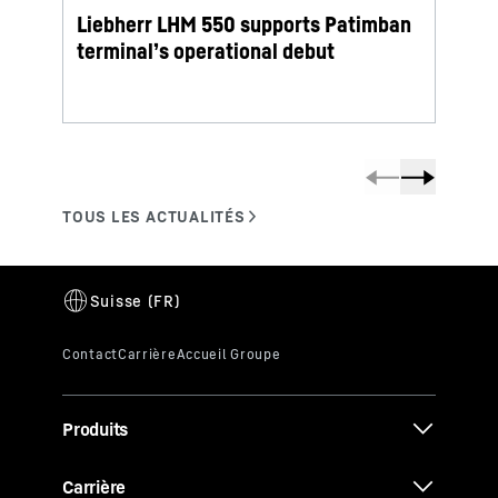
Liebherr LHM 550 supports Patimban
From 
terminal’s operational debut
perf
Produits
Carrière