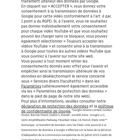
traitement ultérieur des données par Google.
En cliquant sur « ACCEPTER », vous donnez votre
consentement à la transmission de données à
Google pour cette vidéo conformément à l'art. 6 par.
1 point a du RGPD. Si, à l'avenir, vous ne souhaitez
pas donner individuellement votre consentement
pour chaque vidéo YouTube et que vous souhaitez
pouvoir les charger sans ce bloqueur, vous pouvez
également sélectionner « Toujours accepter les
vidéos YouTube » et consentir ainsi à la transmission
à Google pour toutes les autres vidéos YouTube que
vous ouvrirez à l’avenir sur notre site web.
Vous pouvez à tout moment retirer les
consentements donnés avec effet pour l'avenir et
empêcher ainsi la transmission ultérieure de vos
données en désélectionnant le service concerné
sous « Services divers (facultatifs) » dans les
Paramètres
(ultérieurement également accessible
via les « Paramètres de protection des données »
dans le pied de page de notre site web).
Pour plus d’informations, veuillez consulter notre
déclaration de protection des données
et la
politique
*Google Ireland Limited, Gordon
de confidentialité de Google
.
House, Barrow Street, Dublin 4, Irlande ; société mère : Google LLC,
1600 Amphitheatre Parkway, Mountain View, CA 94043, États-Unis
**
Remarque : le transfert de données vers les États-Unis associé à la
transmission de données à Google s'effectue sur la base de la décision
d'adéquation de la Commission européenne du 10 juillet 2023 (cadre de
protection des données entre l'UE et les États-Unis).