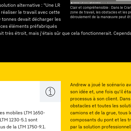
olution alternative : "Une LR
Clair et compréhensible : Dans le Cran
 réaliser le travail avec cette
zone de travail, les obstacles et les 
déroulement de la manœuvre peut êtr
60 tonnes devait décharger les
 ces éléments préfabriqués
t très étroit, mais j'étais sûr que cela fonctionnerait. Cependa
Andrew a joué le scénario av
son idée et, une fois qu'il ét
processus à son client. Dans
obstacles et toutes les solut
ues mobiles LTM 1650-
camions et de la grue, tous
 LTM 1230-5.1 sont
composants du pont et les tr
lus de la LTM 1750-9.1.
par la solution professionnel