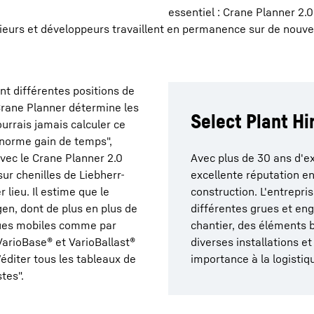
essentiel : Crane Planner 2.
rs et développeurs travaillent en permanence sur de nouvelle
nt différentes positions de
 Crane Planner détermine les
Select Plant Hi
rrais jamais calculer ce
norme gain de temps",
ec le Crane Planner 2.0
Avec plus de 30 ans d'ex
ur chenilles de Liebherr-
excellente réputation en
lieu. Il estime que le
construction. L'entrepr
gen, dont de plus en plus de
différentes grues et en
grues mobiles comme par
chantier, des éléments b
arioBase® et VarioBallast®
diverses installations e
éditer tous les tableaux de
importance à la logistique
tes".