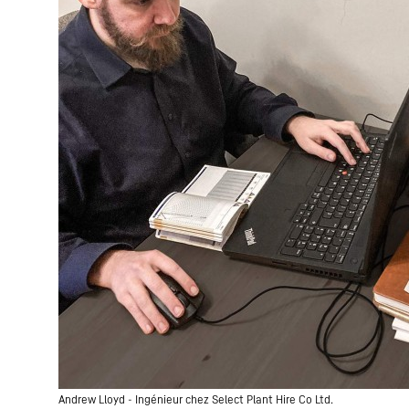
Andrew Lloyd - Ingénieur chez Select Plant Hire Co Ltd.