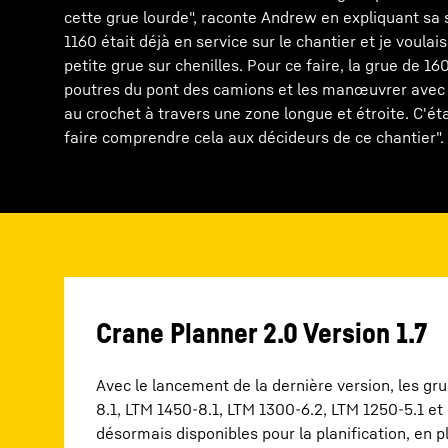
cette grue lourde", raconte Andrew en expliquant sa s
1160 était déjà en service sur le chantier et je voulais
petite grue sur chenilles. Pour ce faire, la grue de 1
poutres du pont des camions et les manœuvrer avec
au crochet à travers une zone longue et étroite. C'étai
faire comprendre cela aux décideurs de ce chantier".
Crane Planner 2.0 Version 1.7
Avec le lancement de la dernière version, les gr
8.1, LTM 1450-8.1, LTM 1300-6.2, LTM 1250-5.1 et
désormais disponibles pour la planification, en p