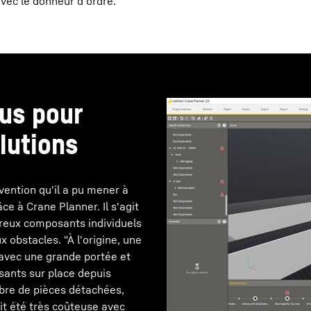
vec le donneur d'ordre.
tus pour
lutions
ention qu'il a pu mener à
e à Crane Planner. Il s'agit
breux composants individuels
obstacles. "À l'origine, une
, avec une grande portée et
ants sur place depuis
mbre de pièces détachées,
it été très coûteuse avec