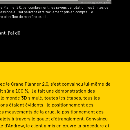
e Planner 2.0, l’encombrement, les rayons de rotation, les limites de
pressions au sol peuvent être facilement pris en compte. Le
e planifiée de manière exact.
nt, j'ai dû
ec le Crane Planner 2.0, s'est convaincu lui-même de
ait sûr à 100 %, il a fait une démonstration des
 le monde 3D simulé, toutes les étapes, tous les
ions étaient évidents : le positionnement des
 les mouvements de la grue, le positionnement des
ajets à travers le goulet d'étranglement. Convaincu
le d'Andrew, le client a mis en œuvre la procédure et