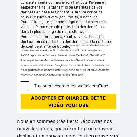
consentements donnés avec effet pour l'avenir et
empêcher ainsi la transmission ultérieure de vos
données en désélectionnant le service concerné
sous « Services divers (facultatifs) » dans les
Paramètres
(ultérieurement également accessible
via les « Paramètres de protection des données »
dans le pied de page de notre site web).
Pour plus d’informations, veuillez consulter notre
déclaration de protection des données
et la
politique
*Google Ireland Limited, Gordon
de confidentialité de Google
.
House, Barrow Street, Dublin 4, Irlande ; société mère : Google LLC,
1600 Amphitheatre Parkway, Mountain View, CA 94043, États-Unis
**
Remarque : le transfert de données vers les États-Unis associé à la
transmission de données à Google s'effectue sur la base de la décision
d'adéquation de la Commission européenne du 10 juillet 2023 (cadre de
protection des données entre l'UE et les États-Unis).
Nous en sommes très fiers: Découvrez nos
nouvelles grues, qui présentent un nouveau
design et un nouveau nom, tout en conservant