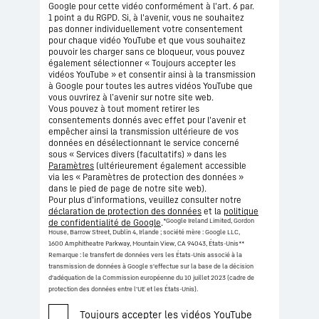
Google pour cette vidéo conformément à l'art. 6 par.
1 point a du RGPD. Si, à l'avenir, vous ne souhaitez
pas donner individuellement votre consentement
pour chaque vidéo YouTube et que vous souhaitez
pouvoir les charger sans ce bloqueur, vous pouvez
également sélectionner « Toujours accepter les
vidéos YouTube » et consentir ainsi à la transmission
à Google pour toutes les autres vidéos YouTube que
vous ouvrirez à l’avenir sur notre site web.
Vous pouvez à tout moment retirer les
consentements donnés avec effet pour l'avenir et
empêcher ainsi la transmission ultérieure de vos
données en désélectionnant le service concerné
sous « Services divers (facultatifs) » dans les
Paramètres
(ultérieurement également accessible
via les « Paramètres de protection des données »
dans le pied de page de notre site web).
Pour plus d’informations, veuillez consulter notre
déclaration de protection des données
et la
politique
*Google Ireland Limited, Gordon
de confidentialité de Google
.
House, Barrow Street, Dublin 4, Irlande ; société mère : Google LLC,
1600 Amphitheatre Parkway, Mountain View, CA 94043, États-Unis
**
Remarque : le transfert de données vers les États-Unis associé à la
transmission de données à Google s'effectue sur la base de la décision
d'adéquation de la Commission européenne du 10 juillet 2023 (cadre de
protection des données entre l'UE et les États-Unis).