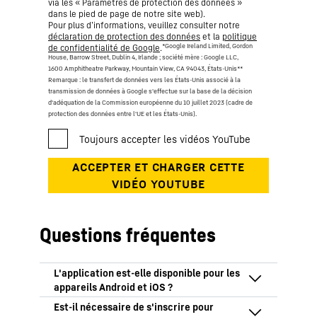
via les « Paramètres de protection des données »
dans le pied de page de notre site web).
Pour plus d’informations, veuillez consulter notre
déclaration de protection des données
et la
politique
*Google Ireland Limited, Gordon
de confidentialité de Google
.
House, Barrow Street, Dublin 4, Irlande ; société mère : Google LLC,
1600 Amphitheatre Parkway, Mountain View, CA 94043, États-Unis
**
Remarque : le transfert de données vers les États-Unis associé à la
transmission de données à Google s'effectue sur la base de la décision
d'adéquation de la Commission européenne du 10 juillet 2023 (cadre de
protection des données entre l'UE et les États-Unis).
Questions fréquentes
L'application MyGuide for Earthmoving est