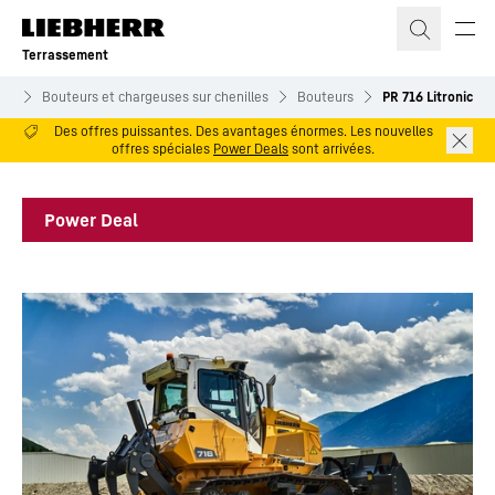
Terrassement
its
Bouteurs et chargeuses sur chenilles
Bouteurs
PR 716 Litronic
Des offres puissantes. Des avantages énormes. Les nouvelles
offres spéciales
Power Deals
sont arrivées.
Power Deal