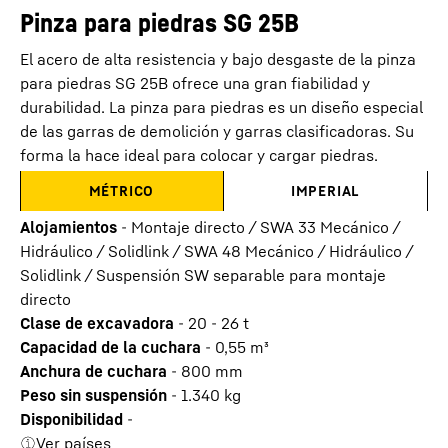
Pinza para piedras SG 25B
El acero de alta resistencia y bajo desgaste de la pinza
para piedras SG 25B ofrece una gran fiabilidad y
durabilidad. La pinza para piedras es un diseño especial
de las garras de demolición y garras clasificadoras. Su
forma la hace ideal para colocar y cargar piedras.
MÉTRICO
IMPERIAL
Alojamientos
-
Montaje directo / SWA 33 Mecánico /
Hidráulico / Solidlink / SWA 48 Mecánico / Hidráulico /
Solidlink / Suspensión SW separable para montaje
directo
Clase de excavadora
-
20 - 26 t
Capacidad de la cuchara
-
0,55
m³
Anchura de cuchara
-
800
mm
Peso sin suspensión
-
1.340
kg
Disponibilidad
-
Ver países