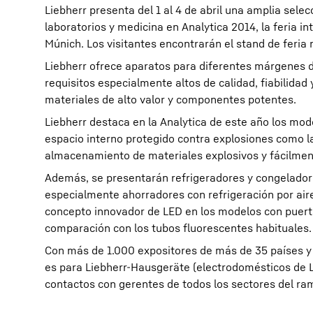
Liebherr presenta del 1 al 4 de abril una amplia sele
laboratorios y medicina en Analytica 2014, la feria in
Múnich. Los visitantes encontrarán el stand de feria n
Liebherr ofrece aparatos para diferentes márgenes
requisitos especialmente altos de calidad, fiabilidad
materiales de alto valor y componentes potentes.
Más información acerca de la sociedad
Liebherr destaca en la Analytica de este año los mo
espacio interno protegido contra explosiones como l
almacenamiento de materiales explosivos y fácilmen
Además, se presentarán refrigeradores y congelador
especialmente ahorradores con refrigeración por aire
concepto innovador de LED en los modelos con puerta
comparación con los tubos fluorescentes habituales.
Con más de 1.000 expositores de más de 35 países y
es para Liebherr-Hausgeräte (electrodomésticos de L
contactos con gerentes de todos los sectores del ra