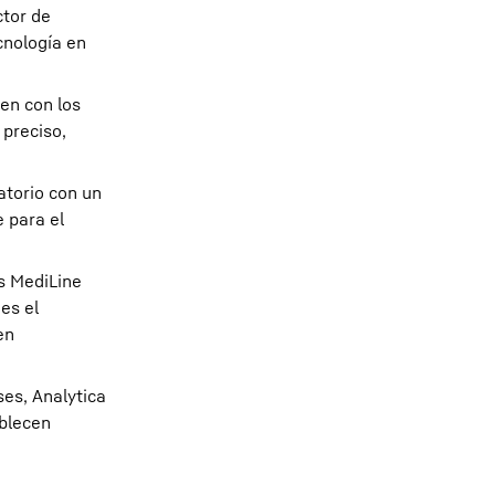
ctor de
ecnología en
en con los
 preciso,
atorio con un
 para el
s MediLine
es el
en
es, Analytica
ablecen