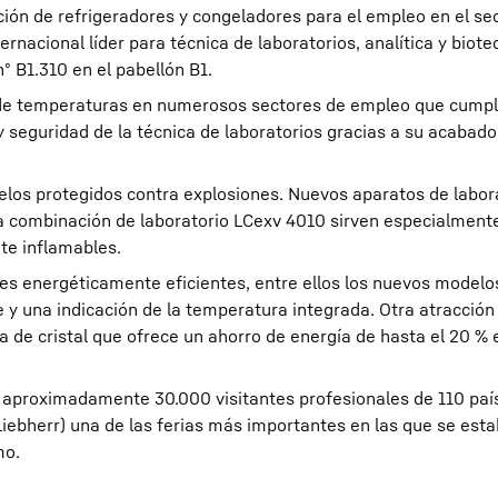
cción de refrigeradores y congeladores para el empleo en el se
ternacional líder para técnica de laboratorios, analítica y biot
º B1.310 en el pabellón B1.
 de temperaturas en numerosos sectores de empleo que cumpl
 y seguridad de la técnica de laboratorios gracias a su acabado
Carreras en Liebherr
delos protegidos contra explosiones. Nuevos aparatos de labor
a combinación de laboratorio LCexv 4010 sirven especialmente
te inflamables.
es energéticamente eficientes, entre ellos los nuevos modelo
 y una indicación de la temperatura integrada. Otra atracción 
 de cristal que ofrece un ahorro de energía de hasta el 20 % 
 aproximadamente 30.000 visitantes profesionales de 110 país
iebherr) una de las ferias más importantes en las que se est
mo.