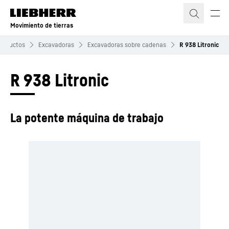
Movimiento de tierras
roductos
Excavadoras
Excavadoras sobre cadenas
R 938 Litronic
R 938 Litronic
La potente máquina de trabajo