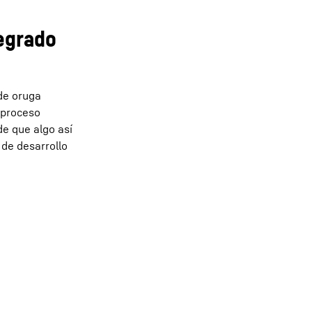
tegrado
de oruga
 proceso
e que algo así
de desarrollo