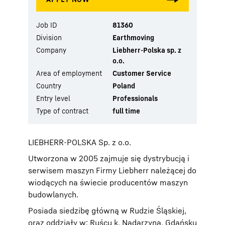
Job ID
81360
Division
Earthmoving
Company
Liebherr-Polska sp. z
o.o.
Area of employment
Customer Service
Country
Poland
Entry level
Professionals
Type of contract
full time
LIEBHERR-POLSKA Sp. z o.o.
Utworzona w 2005 zajmuje się dystrybucją i
serwisem maszyn Firmy Liebherr należącej do
wiodących na świecie producentów maszyn
budowlanych.
Posiada siedzibę główną w Rudzie Śląskiej,
oraz oddziały w: Ruścu k. Nadarzyna, Gdańsku