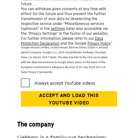
future.
You can withdraw given consents at any time with
effect for the future and thus prevent the further
transmission of your data by deselecting the
respective service under “Miscellaneous services
(optional)” in the
settings
(later also accessible via
the “Privacy Settings” in the footer of our website).
For further information, please refer to our
Data
*
Protection Declaration
and the Google
Privacy Policy
.
Google Ireland Limited, Gordon House, Barrow Street, Dublin 4, Ireland;
parent company: Google LLC, 1600 Amphitheatre Parkway, Mountain
View, CA 94043, USA
** Note: The data transfer to the USA associated
with the data transmission to Google takes place on the basis of the
European Commission’s adequacy decision of 10 July 2023 (EU-U.S.
Data Privacy Framework).
The company
Liebherr is a family-run technology