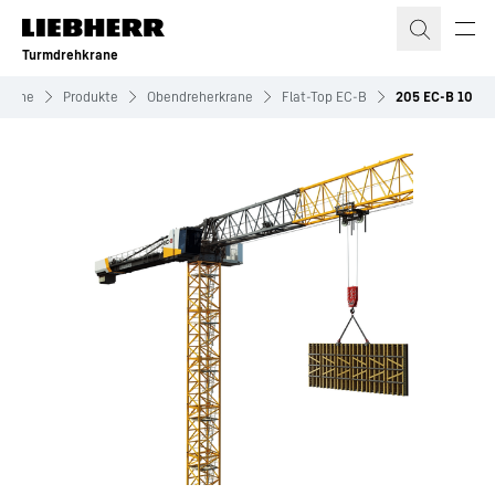
Zum Inhalt springen
Turmdrehkrane
krane
Produkte
Obendreherkrane
Flat-Top EC-B
205 EC-B 10