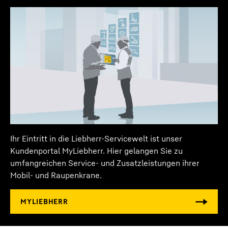
und damit auch für alle weiteren YouTube-Videos, welche
Fahrmotor
Sie zukünftig auf unserer Website noch aufrufen werden,
6-Zylinder-Diesel
in die jeweils damit verbundenen Datenübermittlungen an
Google einwilligen.
Erteilte Einwilligungen können Sie jederzeit mit Wirkung für
Fahrmotor/Leistung
330
kW
die Zukunft widerrufen und damit die weitere Übermittlung
Dieses Video wird von Google* bereitgestellt. Wenn Sie
Ihrer Daten verhindern, indem Sie den entsprechenden
dieses Video laden, werden Ihre Daten, darunter Ihre IP-
Dienst unter „Sonstige Dienste (optional)“ in den
Anzahl der Achsen
4
Adresse, an Google übermittelt und können von Google,
Straßenfahrt
Einstellungen
abwählen (später auch aufrufbar über die
Ballast
auch zu eigenen Zwecken, außerhalb der EU bzw. des EWR
„Datenschutzeinstellungen“ in der Fußzeile unserer
und damit in einem Drittland, insbesondere in den USA**,
Website ).
gespeichert und verarbeitet werden. Auf die weitere
Antrieb/Lenkung
8 x 6 x 8
. Weitere Informationen erhalten Sie in unserer
Datenverarbeitung durch Google haben wir keinen Einfluss.
Datenschutzerklärung
sowie in der
Google-
Standard
Indem Sie auf „AKZEPTIEREN“ klicken, willigen Sie für
Datenschutzerklärung.Datenschutzerklärung von
dieses Video gemäß Art. 6 Abs. 1 lit. a DSGVO in die
*Google Ireland Limited, Gordon House, Barrow Street, Dublin 4, Irland;
Google
.
Datenübermittlung an Google ein. Wenn Sie künftig nicht
Mutterunternehmen: Google LLC, 1600 Amphitheatre Parkway, Mountain View, CA
Speicher mit Aussicht LTM 1090-4.2
Fahrgeschwindigkeit
85,00
km/h
mehr zu jedem YouTube-Video einzeln einwilligen und diese
94043, USA
** Hinweis: Die mit der Datenübermittlung an Google verbundene
Ihr Eintritt in die Liebherr-Servicewelt ist unser
ohne diesen Blocker laden können möchten, können Sie
Datenübermittlung in die USA erfolgt auf Grundlage des
Auslegersysteme
Kundenportal MyLiebherr. Hier gelangen Sie zu
zusätzlich „YouTube-Videos immer akzeptieren“ auswählen
Angemessenheitsbeschlusses der Europäischen Kommission vom 10. Juli 2023
und damit auch für alle weiteren YouTube-Videos, welche
Gesamtballast
22,50
t
(EU-U.S. Data Privacy Framework).
umfangreichen Service- und Zusatzleistungen ihrer
ECOmode
Sie zukünftig auf unserer Website noch aufrufen werden,
Mobil- und Raupenkrane.
in die jeweils damit verbundenen Datenübermittlungen an
Baustellenfahrt
Google einwilligen.
Mit dem ECOmode werden sowohl der
Erteilte Einwilligungen können Sie jederzeit mit Wirkung für
Kraftstoffverbrauch als auch die
die Zukunft widerrufen und damit die weitere Übermittlung
Ihrer Daten verhindern, indem Sie den entsprechenden
Geräuschemission beim Betrieb des
Dienst unter „Sonstige Dienste (optional)“ in den
Kranoberwagens minimiert. Der Kranfahrer gibt
Einstellungen
abwählen (später auch aufrufbar über die