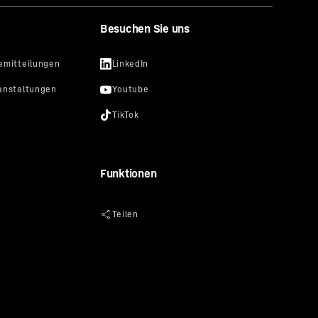
den Ihre
Besuchen Sie uns
auch zu
 Abs. 1
r zu
önnen
 und
Website
n Google
Funktionen
fen und
henden
 auch
er
ed, Gordon
tain View,
SA erfolgt
Data