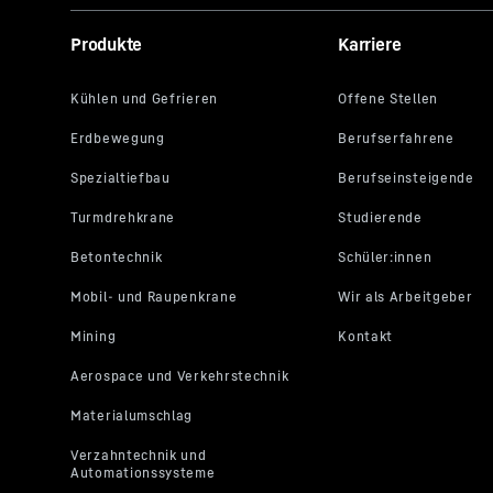
Dieses Vide
Produkte
Karriere
Daten, daru
eigenen Zwe
insbesonder
Datenverarb
Indem Sie a
lit. a DSGV
jedem YouTu
möchten, kö
damit auch 
noch aufruf
einwilligen.
Erteilte Ei
damit die w
Dienst unte
aufrufbar ü
. Weitere I
Google-Date
House, Barrow S
CA 94043, USA
*
auf Grundlage 
Privacy Framew