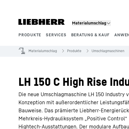
Zum Inhalt springen
Materialumschlag
PRODUKTE
SERVICES
BERATUNG & KAUF
ANWE
Produktsegmente
Materialumschlag
Produkte
Umschlagmaschinen
LH 150 C High Rise Indu
Die neue Umschlagmaschine LH 150 Industry v
Konzeption mit außerordentlicher Leistungsfäh
Bauweise. Das prämierte Liebherr-Energierü
Mehrkreis-Hydrauliksystem „Positive Control“
Hightech-Ausstattungen. Der modulare Aufba