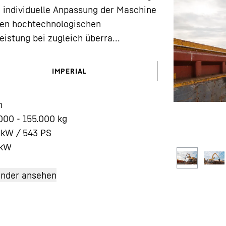
ie individuelle Anpassung der Maschine
 den hochtechnologischen
stung bei zugleich überra...
IMPERIAL
Karriere bei Liebherr
m
000 - 155.000 kg
 kW / 543 PS
kW
änder ansehen