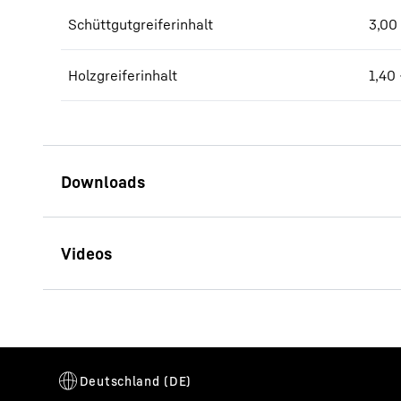
Schüttgutgreiferinhalt
3,00
Holzgreiferinhalt
1,40 
Broschüre LH 150 Industry
Litronic